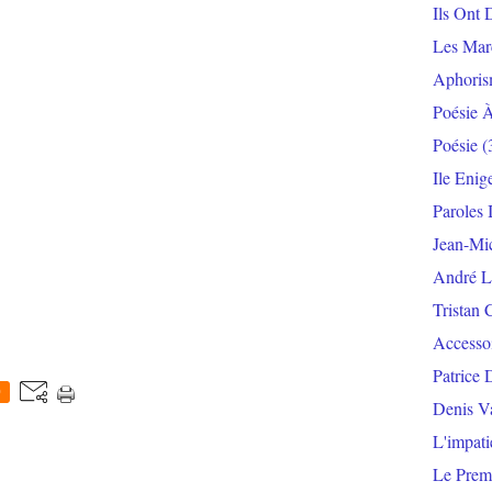
Ils Ont 
Les Mar
Aphoris
Poésie 
Poésie
(
Ile Enig
Paroles 
Jean-Mi
André L
Tristan 
Accesso
Patrice 
0
Denis V
L'impat
Le Prem