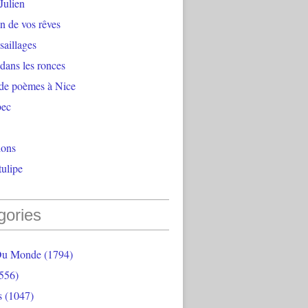
Julien
n de vos rêves
aillages
 dans les ronces
 de poèmes à Nice
bec
ions
ulipe
gories
Du Monde
(1794)
556)
s
(1047)