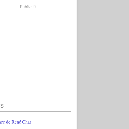
Publicité
s
nce de René Char