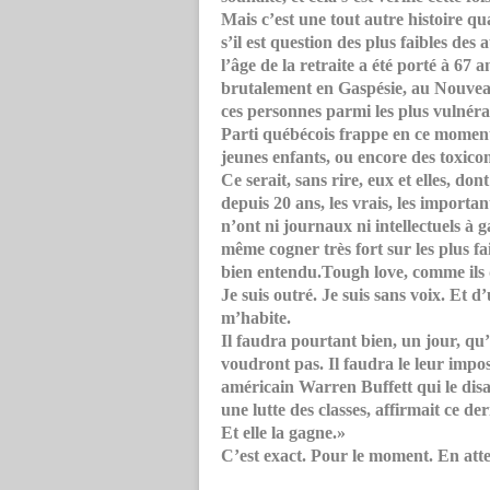
Mais c’est une tout autre histoire qua
s’il est question des plus faibles des a
l’âge de la retraite a été porté à 6
brutalement en Gaspésie, au Nouveau
ces personnes parmi les plus vulnérabl
Parti québécois frappe en ce moment:
jeunes enfants, ou encore des toxico
Ce serait, sans rire, eux et elles, d
depuis 20 ans, les vrais, les important
n’ont ni journaux ni intellectuels à g
même cogner très fort sur les plus fa
bien entendu.
Tough love
, comme ils 
Je suis outré. Je suis sans voix. Et d’
m’habite.
Il faudra pourtant bien, un jour, qu’o
voudront pas. Il faudra le leur impos
américain Warren Buffett qui le disait
une lutte des classes, affirmait ce der
Et elle la gagne.»
C’est exact. Pour le moment. En atte