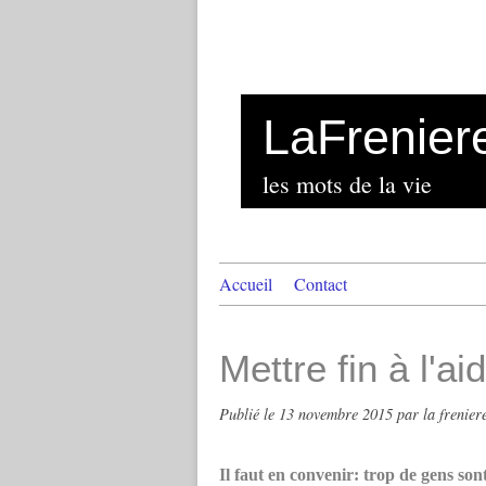
LaFrenier
les mots de la vie
Accueil
Contact
Mettre fin à l'ai
Publié le
13 novembre 2015
par la frenier
Il faut en convenir: trop de gens sont