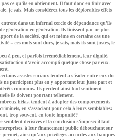
 pas ce qu’ils en obtiennent. Il faut donc en finir avec
cale, je sais. Mais considérez tous les déplorables effets
 entrent dans un infernal cercle de dépendance qu’ils
de génération en génération. Ils finissent par ne plus
pport de la société, qui est même en certains cas une
ivité – ces mots sont durs, je sais, mais ils sont justes, le
 peu à peu, et parfois irrémédiablement, leur dignité,
 satisfaction d’avoir accompli quelque chose par eux-
ent.
 certains assistés sociaux tendent à s’isoler entre eux du
 ils ne participent plus en y apportant leur juste part et
intérêts communs. Ils perdent ainsi tout sentiment
uelle ils doivent pourtant tellement.
nombreux hélas, tendent à adopter des comportements
 criminels, en s’associant pour cela à leurs semblables:
e font, trop souvent, en toute impunité?
 semblent décisives et la conclusion s’impose: il faut
 entreprises, à leur financement public débouchant sur
eur permet, ainsi qu’aux privilèges accordés aux banques