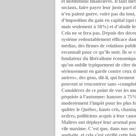
et institutions financières. Il faut met
sociaux, faire payer leur juste part 
n’en paient guère, voire pas du tout,
d’imposition du gain en capital (qu
mais seulement à 50%) et d’abolir les
Cela ne se fera pas. Depuis des décen
système redoutablement efficace dans
médias, des firmes de relations publ
reconnaît pour ce qu’ils sont. Ils s
fondateur du libéralisme économique
qu’on oublie typiquement de citer 
sérieusement en garde contre ceux do
autres», des gens, dit-il, qui forment
peuvent se rencontrer sans «comploter
Considérez de ce point de vue les m
péquiste à l’automne: hausser à 75%
modestement l’impôt pour les plus fo
quitter le Québec, hauts cris, chant
ordres, politiciens acquis à leur ca
Maîtres ont déployé leur arsenal pou
vile maxime. C’est que, dans nos soci
souhaite, et cela s’est vérifié cette foi