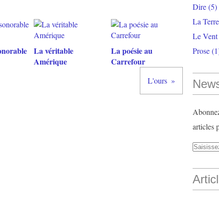
Dire
(5)
La Terr
Le Vent
onorable
La véritable
La poésie au
Prose
(1
Amérique
Carrefour
L'ours
News
Abonnez-
articles 
Artic