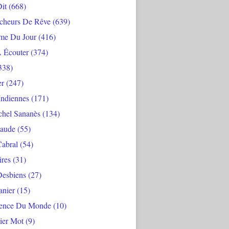
Dit
(668)
cheurs De Rêve
(639)
me Du Jour
(416)
À Écouter
(374)
338)
er
(247)
Indiennes
(171)
chel Sananès
(134)
aude
(55)
Cabral
(54)
ires
(31)
Desbiens
(27)
anier
(15)
ience Du Monde
(10)
ier Mot
(9)