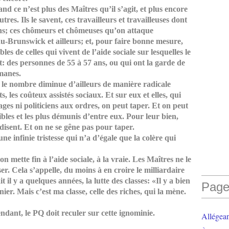
nd ce n’est plus des Maîtres qu’il s’agit, et plus encore
utres. Ils le savent, ces travailleurs et travailleuses dont
7 ans; ces chômeurs et chômeuses qu’on attaque
-Brunswick et ailleurs; et, pour faire bonne mesure,
es de celles qui vivent de l’aide sociale sur lesquelles le
 des personnes de 55 à 57 ans, ou qui ont la garde de
manes.
ont le nombre diminue d’ailleurs de manière radicale
s, les coûteux assistés sociaux. Et sur eux et elles, qui
ages ni politiciens aux ordres, on peut taper. Et on peut
ibles et les plus démunis d’entre eux. Pour leur bien,
disent. Et on ne se gêne pas pour taper.
une infinie tristesse qui n’a d’égale que la colère qui
n mette fin à l’aide sociale, à la vraie. Les Maîtres ne le
er. Cela s’appelle, du moins à en croire le milliardaire
 il y a quelques années, la lutte des classes: «Il y a bien
Page
nier. Mais c’est ma classe, celle des riches, qui la mène.
ndant, le PQ doit reculer sur cette ignominie.
Allégea