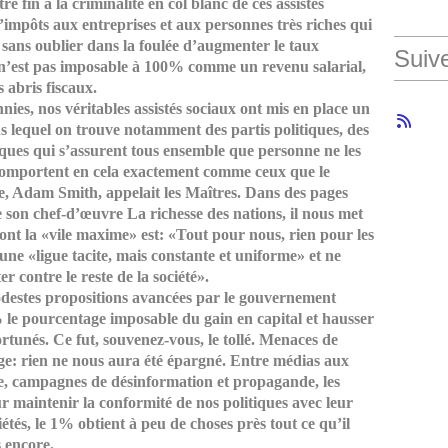
tre fin à la criminalité en col blanc de ces assistés
d’impôts aux entreprises et aux personnes très riches qui
 sans oublier dans la foulée d’augmenter le taux
Suiv
i n’est pas imposable à 100% comme un revenu salarial,
 abris fiscaux.
nies, nos véritables assistés sociaux ont mis en place un
 lequel on trouve notamment des partis politiques, des
iques qui s’assurent tous ensemble que personne ne les
e comportent en cela exactement comme ceux que le
, Adam Smith, appelait les Maîtres. Dans des pages
de son chef-d’œuvre
La richesse des nations
, il nous met
nt la «vile maxime» est: «Tout pour nous, rien pour les
 une «ligue tacite, mais constante et uniforme» et ne
 contre le reste de la société».
odestes propositions avancées par le gouvernement
 le pourcentage imposable du gain en capital et hausser
rtunés. Ce fut, souvenez-vous, le tollé. Menaces de
age: rien ne nous aura été épargné. Entre médias aux
use, campagnes de désinformation et propagande, les
r maintenir la conformité de nos politiques avec leur
étés, le 1% obtient à peu de choses près tout ce qu’il
s encore.