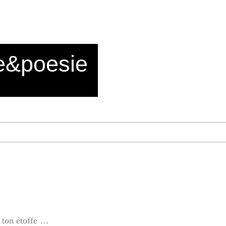
e&poesie
e ton étoffe …