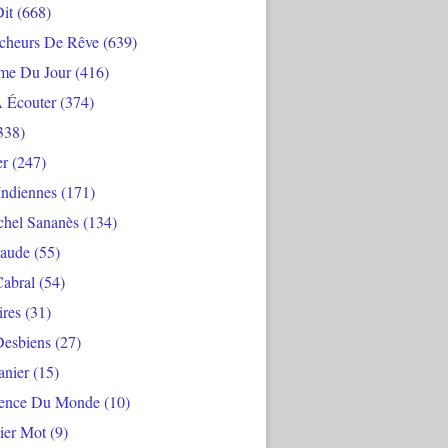
Dit
(668)
cheurs De Rêve
(639)
me Du Jour
(416)
À Écouter
(374)
338)
er
(247)
Indiennes
(171)
chel Sananès
(134)
aude
(55)
Cabral
(54)
ires
(31)
Desbiens
(27)
anier
(15)
ience Du Monde
(10)
ier Mot
(9)