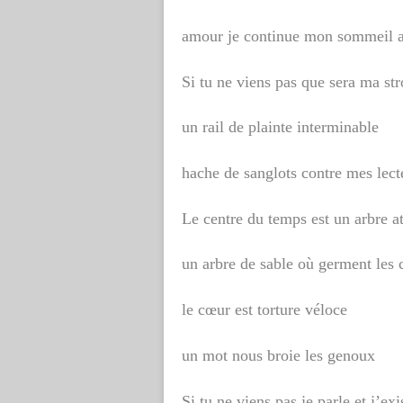
amour je continue mon sommeil 
Si tu ne viens pas que sera ma st
un rail de plainte interminable
hache de sanglots contre mes lect
Le centre du temps est un arbre a
un arbre de sable où germent les 
le cœur est torture véloce
un mot nous broie les genoux
Si tu ne viens pas je parle et j’exi