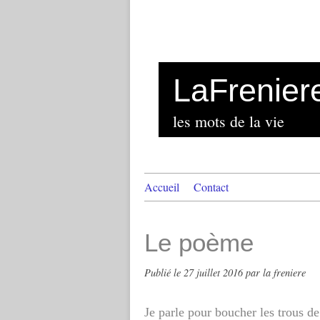
LaFrenier
les mots de la vie
Accueil
Contact
Le poème
Publié le
27 juillet 2016
par la freniere
Je parle pour boucher les trous d