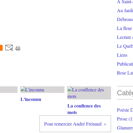
À Saint-
Au Jardi
Débrouss
La fleur
Lecture
Le Qué
0
Liens
Publicat
Rose Lat
Caté
L'inconnu
La conflence des
Poésie 
mots
Prose
(1
Pour remercier André Frénaud
Glanure