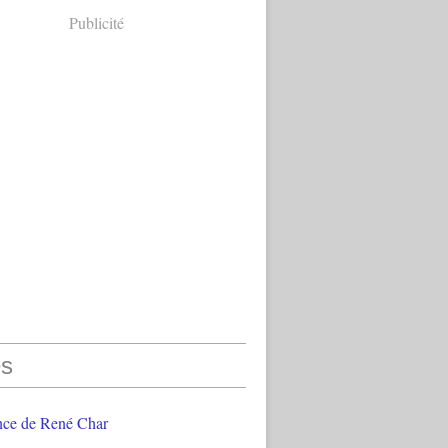
Publicité
s
nce de René Char