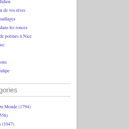
Julien
n de vos rêves
aillages
 dans les ronces
 de poèmes à Nice
bec
ions
ulipe
gories
Du Monde
(1794)
556)
s
(1047)