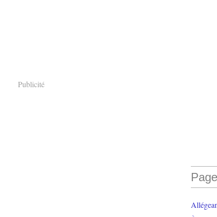
Publicité
Page
Allégea