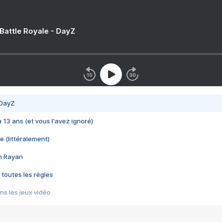
 Battle Royale - DayZ
 DayZ
 a 13 ans (et vous l'avez ignoré)
e (littéralement)
im Rayan
 toutes les règles
s les jeux vidéo
us choquant de Rockstar ? - Le scandale BULLY