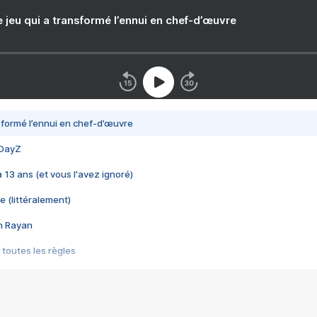
e jeu qui a transformé l’ennui en chef-d’œuvre
nsformé l’ennui en chef-d’œuvre
 DayZ
 a 13 ans (et vous l'avez ignoré)
e (littéralement)
im Rayan
 toutes les règles
s les jeux vidéo
us choquant de Rockstar ? - Le scandale BULLY