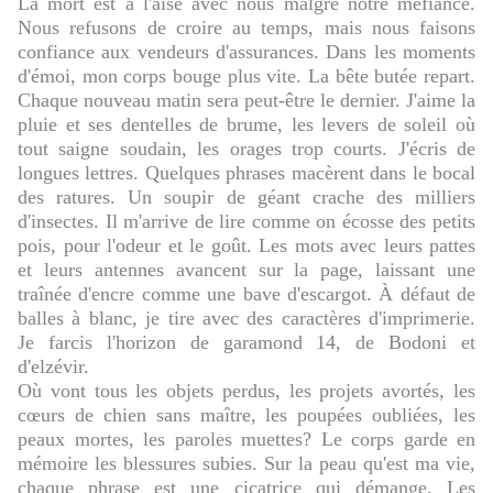
La mort est à l'aise avec nous malgré notre méfiance.
Nous refusons de croire au temps, mais nous faisons
confiance aux vendeurs d'assurances. Dans les moments
d'émoi, mon corps bouge plus vite. La bête butée repart.
Chaque nouveau matin sera peut-être le dernier. J'aime la
pluie et ses dentelles de brume, les levers de soleil où
tout saigne soudain, les orages trop courts. J'écris de
longues lettres. Quelques phrases macèrent dans le bocal
des ratures. Un soupir de géant crache des milliers
d'insectes. Il m'arrive de lire comme on écosse des petits
pois, pour l'odeur et le goût. Les mots avec leurs pattes
et leurs antennes avancent sur la page, laissant une
traînée d'encre comme une bave d'escargot. À défaut de
balles à blanc, je tire avec des caractères d'imprimerie.
Je farcis l'horizon de garamond 14, de Bodoni et
d'elzévir.
Où vont tous les objets perdus, les projets avortés, les
cœurs de chien sans maître, les poupées oubliées, les
peaux mortes, les paroles muettes? Le corps garde en
mémoire les blessures subies. Sur la peau qu'est ma vie,
chaque phrase est une cicatrice qui démange. Les