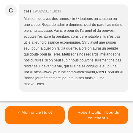
C
cres
19/02/2017 18:33
Mais on tue avec des armes,<br /> toujours un couteau ou
une clope. Regarde admire déprime, c'est du pareil au même
piercing tatouage. Vaincre pour de l'argent et du pouvoir,
écoutes l'écriture la peinture, considéré jetable si tu n'es pas
utile a leur croissance économique. S'il y avait une raison
seul pour la quel on fait la guerre, alors on aurai un peuple
qui doute pour la Terre. Métissons nos regards, mélangeons
nos cultures, si on peut subir nous pouvons surement ne pas
rester seul devant la vie, qui elle ne se conjugue au pluriel.
<br /> https://www.youtube.com/watch?v=euQZAzLCp58<br />
Bonne journée et merci pour tous ses mots qui me
motive...cres
< Mon oncle Hulot
Robert Cuffi: Hibou du
couchant >