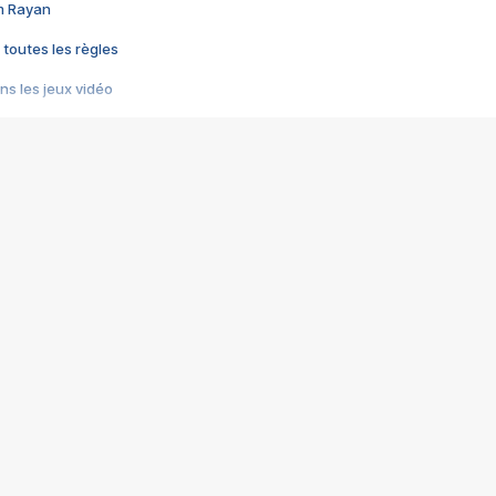
im Rayan
 toutes les règles
s les jeux vidéo
us choquant de Rockstar ? - Le scandale BULLY
e plus moche de Steam
du RÊVE tourne au CAUCHEMAR
pendant 8 heures
it… à tort
umiliés par un jeu vidéo
ire - Final Fantasy 8
ti un empire - Age of Empires
story DOFUS
tard, il crée l'un des pires jeux de tous les temps, MindsEye.