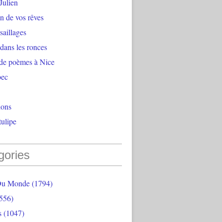
Julien
n de vos rêves
aillages
 dans les ronces
 de poèmes à Nice
bec
ions
ulipe
gories
Du Monde
(1794)
556)
s
(1047)