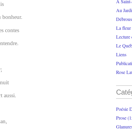
À Saint-
is
Au Jardi
u bonheur.
Débrouss
La fleur
es contes
Lecture
entendre.
Le Qué
Liens
Publicat
;
Rose Lat
 nuit
Caté
t aussi.
Poésie 
Prose
(1
an,
Glanure