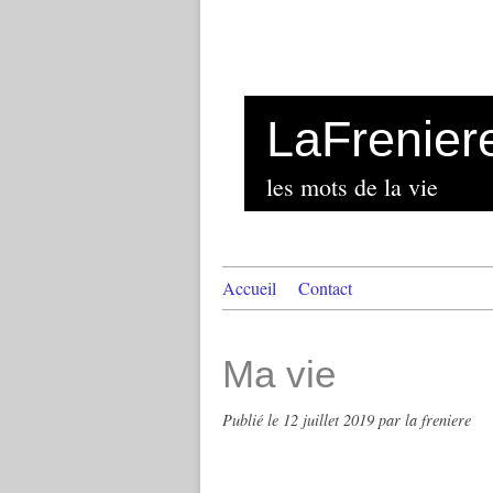
LaFrenier
les mots de la vie
Accueil
Contact
Ma vie
Publié le
12 juillet 2019
par la freniere