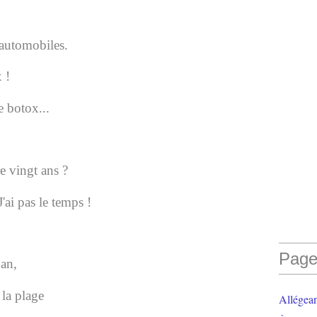
 automobiles.
 !
e botox...
e vingt ans ?
'ai pas le temps !
Page
an,
 la plage
Allégea