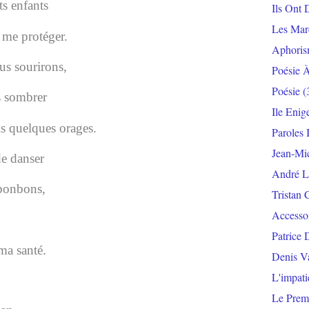
ts enfants
Ils Ont 
Les Mar
me protéger.
Aphoris
us sourirons,
Poésie 
Poésie
(
s sombrer
Ile Enig
is quelques orages.
Paroles 
Jean-Mi
de danser
André L
 bonbons,
Tristan 
Accesso
Patrice 
ma santé.
Denis V
L'impat
Le Prem