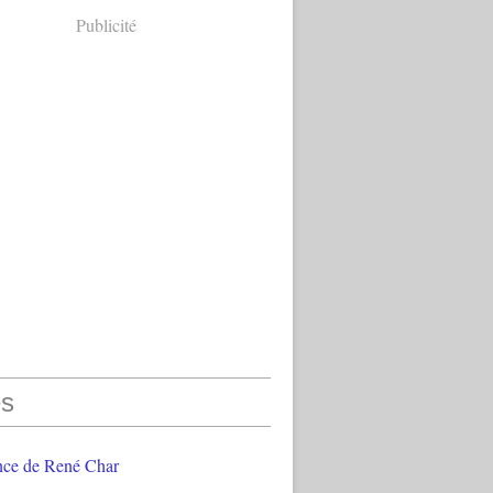
Publicité
s
nce de René Char