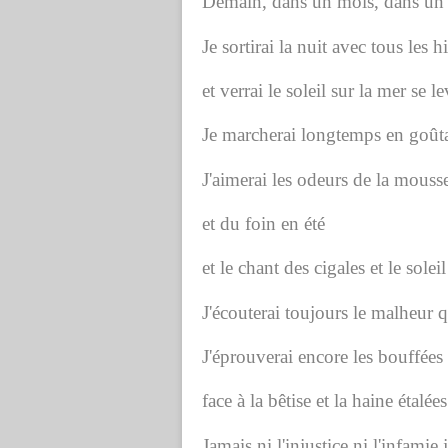
Demain, dans un mois, dans un 
Je sortirai la nuit avec tous les 
et verrai le soleil sur la mer se le
Je marcherai longtemps en goûta
J'aimerai les odeurs de la mous
et du foin en été
et le chant des cigales et le solei
J'écouterai toujours le malheur q
J'éprouverai encore les bouffées
face à la bêtise et la haine étalées
Jamais ni l'injustice ni l'infamie 