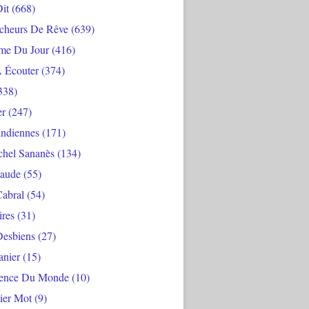
Dit
(668)
cheurs De Rêve
(639)
me Du Jour
(416)
À Écouter
(374)
338)
er
(247)
Indiennes
(171)
chel Sananès
(134)
aude
(55)
Cabral
(54)
ires
(31)
Desbiens
(27)
anier
(15)
ience Du Monde
(10)
ier Mot
(9)