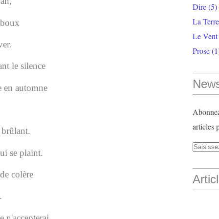
an,
Dire
(5)
La Terr
hiboux
Le Vent
ver.
Prose
(1
nt le silence
News
se en automne
Abonnez-
articles 
l brûlant.
ui se plaint.
 de colère
Artic
.
je n'accepterai