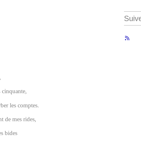
Suiv
,
s cinquante,
rber les comptes.
nt de mes rides,
es bides