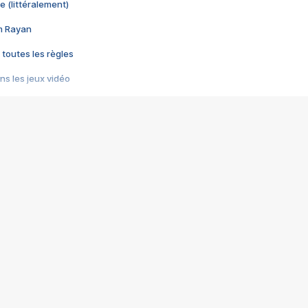
e (littéralement)
im Rayan
 toutes les règles
s les jeux vidéo
us choquant de Rockstar ? - Le scandale BULLY
e plus moche de Steam
du RÊVE tourne au CAUCHEMAR
pendant 8 heures
it… à tort
umiliés par un jeu vidéo
ire - Final Fantasy 8
ti un empire - Age of Empires
story DOFUS