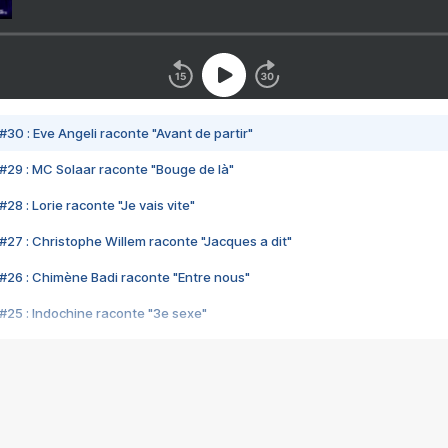
#30 : Eve Angeli raconte "Avant de partir"
#29 : MC Solaar raconte "Bouge de là"
28 : Lorie raconte "Je vais vite"
#27 : Christophe Willem raconte "Jacques a dit"
#26 : Chimène Badi raconte "Entre nous"
#25 : Indochine raconte "3e sexe"
#24 : Zaho raconte "C'est chelou"
#23 : Patrick Bruel raconte "Au café des délices"
#22 : Kyo raconte "Le chemin"