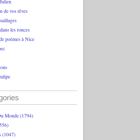
Julien
n de vos rêves
aillages
 dans les ronces
 de poèmes à Nice
bec
ions
ulipe
gories
Du Monde
(1794)
556)
s
(1047)