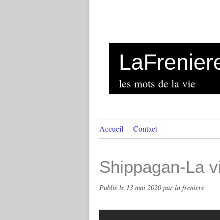
LaFrenier
les mots de la vie
Accueil
Contact
Shippagan-La vi
Publié le
13 mai 2020
par la freniere