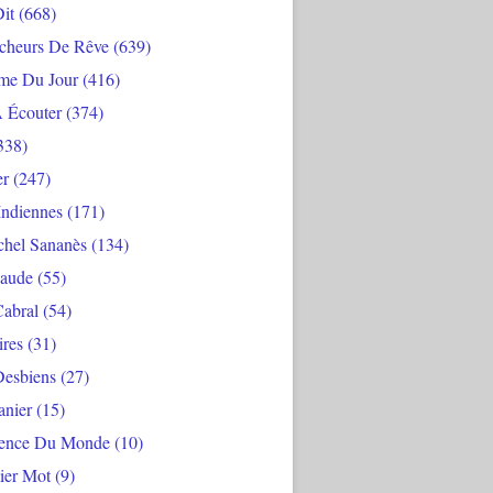
Dit
(668)
cheurs De Rêve
(639)
me Du Jour
(416)
À Écouter
(374)
338)
er
(247)
Indiennes
(171)
chel Sananès
(134)
aude
(55)
Cabral
(54)
ires
(31)
Desbiens
(27)
anier
(15)
ience Du Monde
(10)
ier Mot
(9)