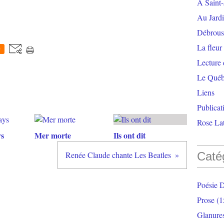
À Saint-
Au Jardi
Débrouss
La fleur
0
Lecture
Le Qué
Liens
Publicat
Rose Lat
ys
Mer morte
Ils ont dit
Renée Claude chante Les Beatles
Caté
Poésie 
Prose
(1
Glanure