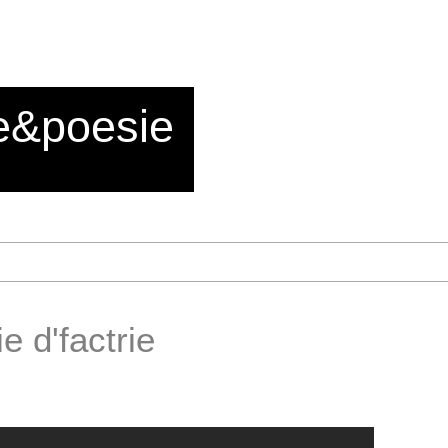
e&poesie
e d'factrie