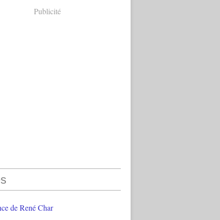
Publicité
s
nce de René Char