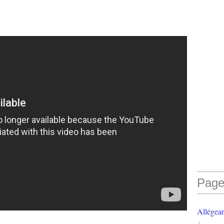
Page
Allégea