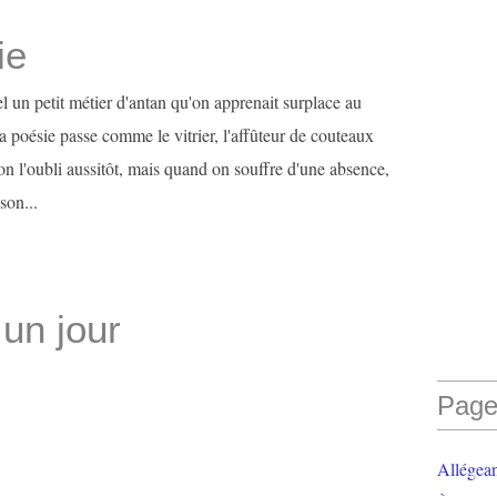
ie
el un petit métier d'antan qu'on apprenait surplace au
 La poésie passe comme le vitrier, l'affûteur de couteaux
 on l'oubli aussitôt, mais quand on souffre d'une absence,
son...
 un jour
Page
Allégea