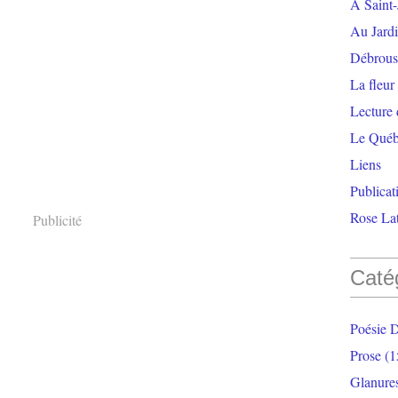
À Saint-
Au Jardi
Débrouss
La fleur
Lecture
Le Qué
Liens
Publicat
Rose Lat
Publicité
Caté
Poésie 
Prose
(1
Glanure