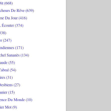
Dit
(668)
cheurs De Rêve
(639)
me Du Jour
(416)
À Écouter
(374)
338)
er
(247)
Indiennes
(171)
chel Sananès
(134)
aude
(55)
Cabral
(54)
ires
(31)
Desbiens
(27)
anier
(15)
ience Du Monde
(10)
ier Mot
(9)