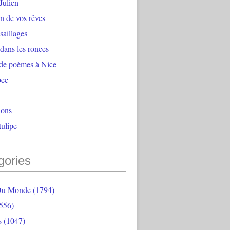
Julien
n de vos rêves
aillages
 dans les ronces
 de poèmes à Nice
bec
ions
ulipe
gories
Du Monde
(1794)
556)
s
(1047)