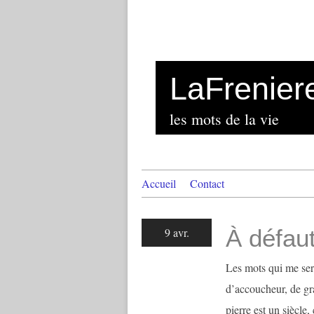
LaFrenier
les mots de la vie
Accueil
Contact
À défaut
9 avr.
Les mots qui me ser
d’accoucheur, de g
pierre est un siècl