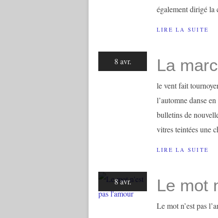
également dirigé la c
LIRE LA SUITE
La marc
8 avr.
le vent fait tournoy
l’automne danse en a
bulletins de nouvell
vitres teintées une ch
LIRE LA SUITE
Le mot n
8 avr.
Le mot n’est pas l’a