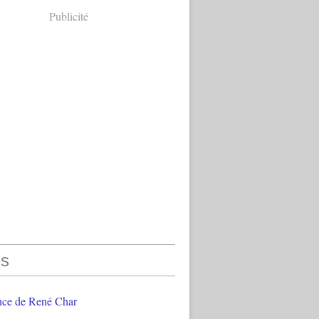
Publicité
s
nce de René Char