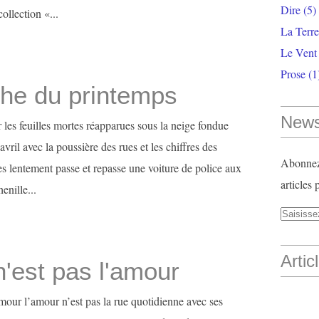
Dire
(5)
ollection «...
La Terr
Le Vent
Prose
(1
he du printemps
News
er les feuilles mortes réapparues sous la neige fondue
vril avec la poussière des rues et les chiffres des
Abonnez-
es lentement passe et repasse une voiture de police aux
articles 
enille...
Artic
'est pas l'amour
mour l’amour n’est pas la rue quotidienne avec ses