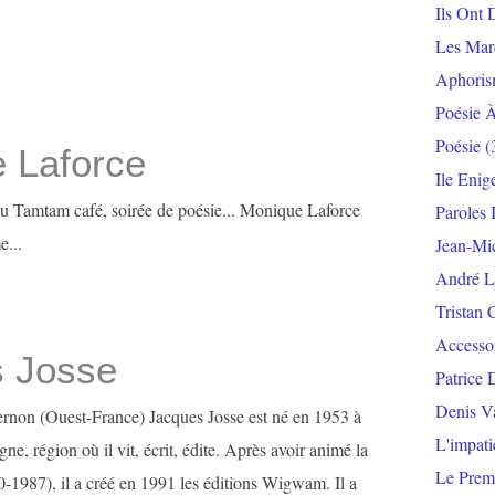
Ils Ont 
Les Mar
Aphoris
Poésie 
Poésie
(
 Laforce
Ile Enig
au Tamtam café, soirée de poésie... Monique Laforce
Paroles 
e...
Jean-Mi
André L
Tristan 
Accesso
 Josse
Patrice 
Denis V
rnon (Ouest-France) Jacques Josse est né en 1953 à
L'impat
ne, région où il vit, écrit, édite. Après avoir animé la
Le Prem
-1987), il a créé en 1991 les éditions Wigwam. Il a