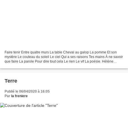
Faire tenir Entre quatre murs La table Cheval au galop La pomme Et son
mystère Le couteau du soleil Le ciel Qui a ses raisons Tes mains À ne savoir
que faire La parole Pour dire tout cela Le rien Le vif La poésie. Hélène
Cadou (1922-2014), « L’Innominée...
Terre
Publié le 06/04/2020 à 16:05
Par
la freniere