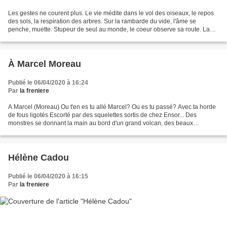
Les gestes ne courent plus. Le vie médite dans le vol des oiseaux, le repos
des sols, la respiration des arbres. Sur la rambarde du vide, l'âme se
penche, muette. Stupeur de seul au monde, le coeur observe sa route. La
pensée désertée racle ses fonds...
À Marcel Moreau
Publié le 06/04/2020 à 16:24
Par
la freniere
A Marcel (Moreau) Ou t'en es tu allé Marcel? Ou es tu passé? Avec ta horde
de fous ligotés Escorté par des squelettes sortis de chez Ensor... Des
monstres se donnant la main au bord d'un grand volcan, des beaux
malades, des fantômes ivres et des clochards...
Hélène Cadou
Publié le 06/04/2020 à 16:15
Par
la freniere