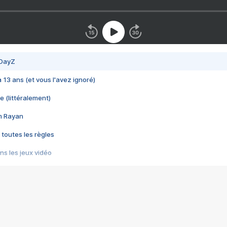
 DayZ
 a 13 ans (et vous l'avez ignoré)
e (littéralement)
im Rayan
 toutes les règles
s les jeux vidéo
us choquant de Rockstar ? - Le scandale BULLY
e plus moche de Steam
du RÊVE tourne au CAUCHEMAR
pendant 8 heures