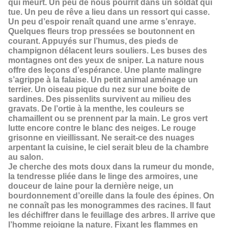
qui meurt. Un peu de nous pourrit dans un soldat qui
tue. Un peu de rêve a lieu dans un ressort qui casse.
Un peu d’espoir renaît quand une arme s’enraye.
Quelques fleurs trop pressées se boutonnent en
courant. Appuyés sur l’humus, des pieds de
champignon délacent leurs souliers. Les buses des
montagnes ont des yeux de sniper. La nature nous
offre des leçons d’espérance. Une plante malingre
s’agrippe à la falaise. Un petit animal aménage un
terrier. Un oiseau pique du nez sur une boite de
sardines. Des pissenlits survivent au milieu des
gravats. De l’ortie à la menthe, les couleurs se
chamaillent ou se prennent par la main. Le gros vert
lutte encore contre le blanc des neiges. Le rouge
grisonne en vieillissant. Ne serait-ce des nuages
arpentant la cuisine, le ciel serait bleu de la chambre
au salon.
Je cherche des mots doux dans la rumeur du monde,
la tendresse pliée dans le linge des armoires, une
douceur de laine pour la dernière neige, un
bourdonnement d’oreille dans la foule des épines. On
ne connaît pas les monogrammes des racines. Il faut
les déchiffrer dans le feuillage des arbres. Il arrive que
l’homme rejoigne la nature. Fixant les flammes en