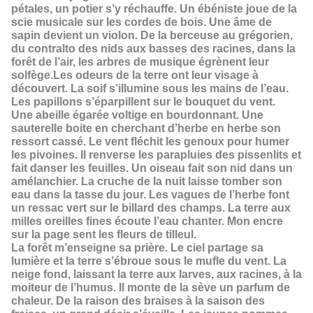
pétales, un potier s’y réchauffe. Un ébéniste joue de la
scie musicale sur les cordes de bois. Une âme de
sapin devient un violon. De la berceuse au grégorien,
du contralto des nids aux basses des racines, dans la
forêt de l’air, les arbres de musique égrènent leur
solfège.Les odeurs de la terre ont leur visage à
découvert. La soif s’illumine sous les mains de l’eau.
Les papillons s’éparpillent sur le bouquet du vent.
Une abeille égarée voltige en bourdonnant. Une
sauterelle boite en cherchant d’herbe en herbe son
ressort cassé. Le vent fléchit les genoux pour humer
les pivoines. Il renverse les parapluies des pissenlits et
fait danser les feuilles. Un oiseau fait son nid dans un
amélanchier. La cruche de la nuit laisse tomber son
eau dans la tasse du jour. Les vagues de l’herbe font
un ressac vert sur le billard des champs. La terre aux
milles oreilles fines écoute l’eau chanter. Mon encre
sur la page sent les fleurs de tilleul.
La forêt m’enseigne sa prière. Le ciel partage sa
lumière et la terre s’ébroue sous le mufle du vent. La
neige fond, laissant la terre aux larves, aux racines, à la
moiteur de l’humus. Il monte de la sève un parfum de
chaleur. De la raison des braises à la saison des