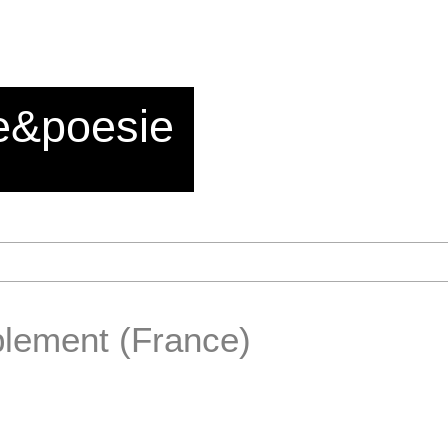
e&poesie
lement (France)