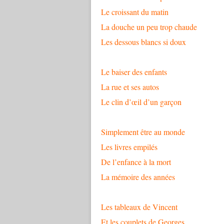
Le croissant du matin
La douche un peu trop chaude
Les dessous blancs si doux
Le baiser des enfants
La rue et ses autos
Le clin d’œil d’un garçon
Simplement être au monde
Les livres empilés
De l’enfance à la mort
La mémoire des années
Les tableaux de Vincent
Et les couplets de Georges