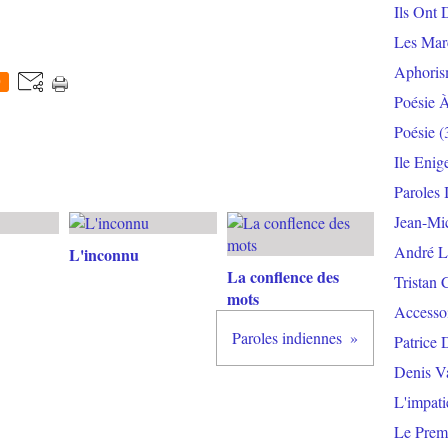
Ils Ont 
Les Mar
Aphoris
0
Poésie 
Poésie
(
Ile Enig
Paroles 
Jean-Mi
André L
L'inconnu
La conflence des
Tristan 
mots
Accesso
Paroles indiennes
Patrice 
Denis V
L'impat
Le Prem