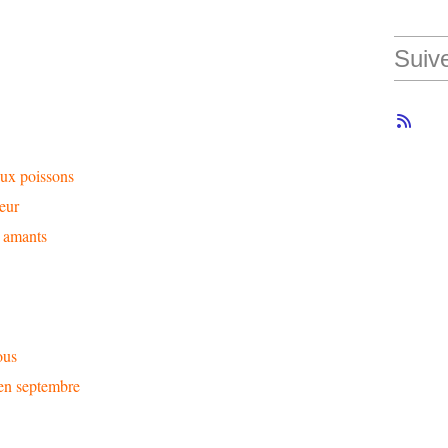
Suiv
aux poissons
ceur
s amants
ous
 en septembre