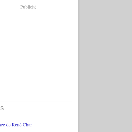
Publicité
s
nce de René Char