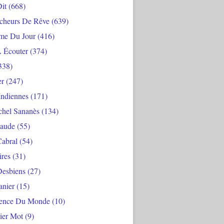
Dit
(668)
cheurs De Rêve
(639)
me Du Jour
(416)
À Écouter
(374)
338)
er
(247)
Indiennes
(171)
chel Sananès
(134)
aude
(55)
Cabral
(54)
ires
(31)
Desbiens
(27)
anier
(15)
ience Du Monde
(10)
ier Mot
(9)