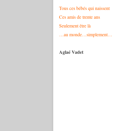
Tous ces bébés qui naissent
Ces amis de trente ans
Seulement être là
…au monde…simplement…
Aglaé Vadet