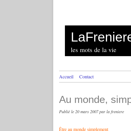
LaFrenier
les mots de la vie
Accueil
Contact
Au monde, simp
Publié le
20 mars 2007
par la freniere
Être au monde simplement