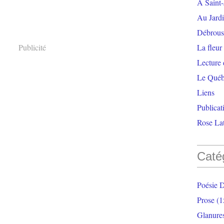
À Saint-
Au Jardi
Débrouss
Publicité
La fleur
Lecture
Le Qué
Liens
Publicat
Rose Lat
Caté
Poésie 
Prose
(1
Glanure