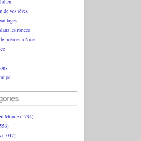
Julien
n de vos rêves
aillages
 dans les ronces
 de poèmes à Nice
bec
ions
ulipe
gories
Du Monde
(1794)
556)
s
(1047)