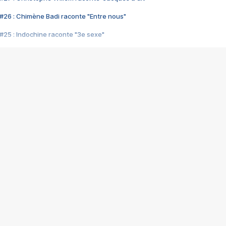
#26 : Chimène Badi raconte "Entre nous"
#25 : Indochine raconte "3e sexe"
#24 : Zaho raconte "C'est chelou"
#23 : Patrick Bruel raconte "Au café des délices"
#22 : Kyo raconte "Le chemin"
#21 : Nolwenn Leroy raconte "Cassé"
#20 : Patrick Hernandez raconte "Born to be alive"
#19 : Lorie raconte "Près de moi"
#18 : Michael Jones raconte "A nos actes manqués" (avec Jean-Jacque
#17 : Khaled raconte "Aïcha"
#16 : Corneille raconte "Parce qu'on vient de loin"
#15 : Indochine raconte "L'aventurier"