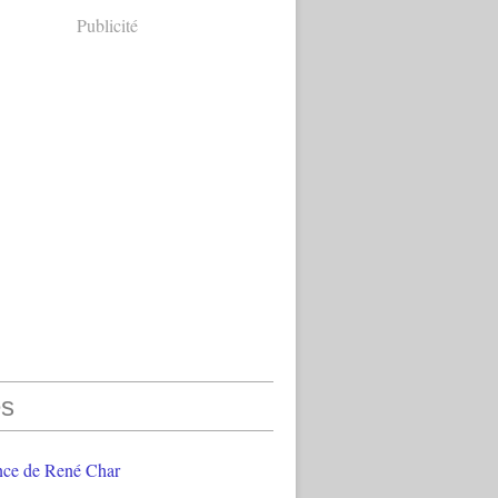
Publicité
s
nce de René Char