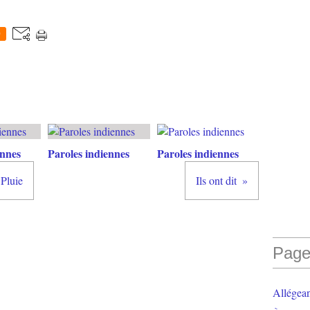
0
ennes
Paroles indiennes
Paroles indiennes
Pluie
Ils ont dit
Page
Allégea