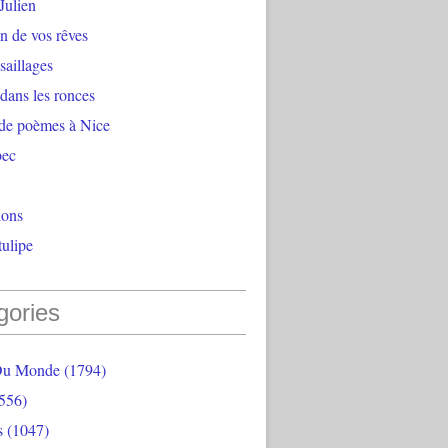
Julien
n de vos rêves
aillages
 dans les ronces
 de poèmes à Nice
bec
ions
ulipe
gories
Du Monde
(1794)
556)
s
(1047)