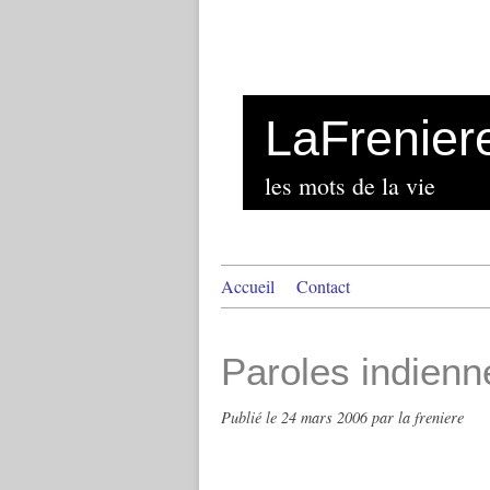
LaFrenier
les mots de la vie
Accueil
Contact
Paroles indienn
Publié le
24 mars 2006
par la freniere