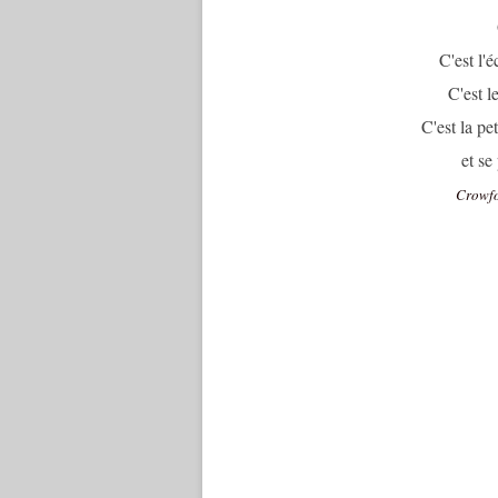
C'est l'é
C'est l
C'est la pe
et se
Crowfo