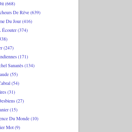
Dit
(668)
cheurs De Rêve
(639)
me Du Jour
(416)
À Écouter
(374)
338)
er
(247)
Indiennes
(171)
chel Sananès
(134)
aude
(55)
Cabral
(54)
ires
(31)
Desbiens
(27)
anier
(15)
ience Du Monde
(10)
ier Mot
(9)