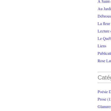
À Saint-
Au Jardi
Débrouss
La fleur
Lecture
Le Qué
Liens
Publicat
Rose Lat
Caté
Poésie 
Prose
(1
Glanure