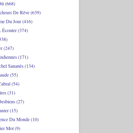
Dit
(668)
cheurs De Rêve
(639)
me Du Jour
(416)
À Écouter
(374)
338)
er
(247)
Indiennes
(171)
chel Sananès
(134)
aude
(55)
Cabral
(54)
ires
(31)
Desbiens
(27)
anier
(15)
ience Du Monde
(10)
ier Mot
(9)