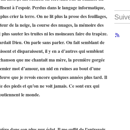
fisent à l’espoir. Perdus dans le langage informatique,
s crier la terre. On ne lit plus la prose des feuillages,
Suiv
lenteur de la neige, la course des nuages, la mémoire des
it plus sauter les truites ni les moineaux faire du trapèze.
dait Dieu. On parle sans parler. On fait semblant de
ssent et disparaissent, il y en a d’autres qui semblent
e chanson que me chantait ma mère, la première gorgée
premier mot d’amour, un nid en ruines au bout d’une
leuve que je revois encore quelques années plus tard. Il
e des pieds et qu’on ne voit jamais. Ce sont eux qui
outiennent le monde.
ère dans son plus pur éclat. Il me suffit de l’entrevoir