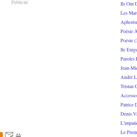
Publicité
Ils Ont 
Les Mar
Aphoris
Poésie 
Poésie
(
Ile Enig
Paroles 
Jean-Mi
André L
Tristan 
Accesso
Patrice 
Denis V
L'impat
Le Prem
0