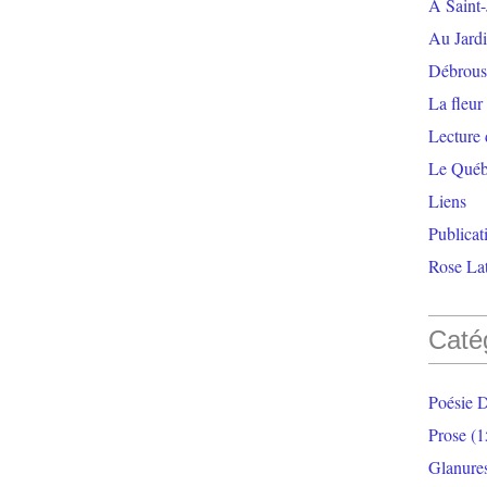
À Saint-
Au Jardi
Débrouss
La fleur
Lecture
Le Qué
Liens
Publicat
Rose Lat
Caté
Poésie 
Prose
(1
Glanure