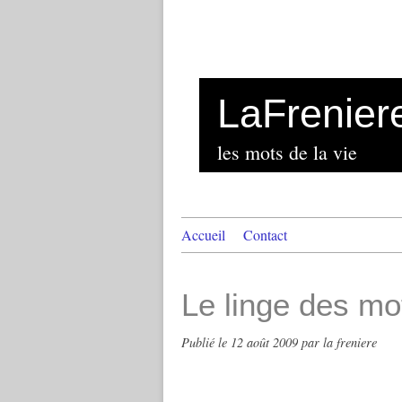
LaFrenier
les mots de la vie
Accueil
Contact
Le linge des mo
Publié le
12 août 2009
par la freniere