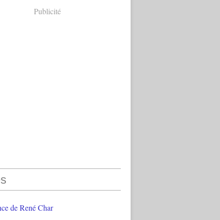
Publicité
s
nce de René Char