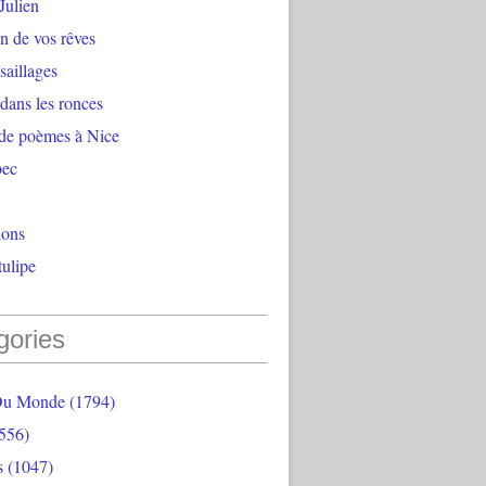
Julien
n de vos rêves
aillages
 dans les ronces
 de poèmes à Nice
bec
ions
ulipe
gories
Du Monde
(1794)
556)
s
(1047)