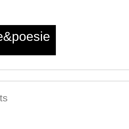
e&poesie
ts