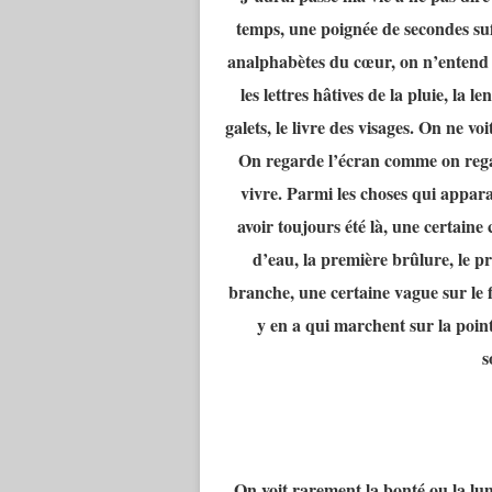
temps, une poignée de secondes suf
analphabètes du cœur, on n’entend plu
les lettres hâtives de la pluie, la 
galets, le livre des visages. On ne vo
On regarde l’écran comme on regar
vivre. Parmi les choses qui apparai
avoir toujours été là, une certain
d’eau, la première brûlure, le 
branche, une certaine vague sur le f
y en a qui marchent sur la point
s
On voit rarement la bonté ou la lumi