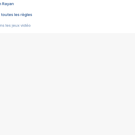
im Rayan
 toutes les règles
s les jeux vidéo
us choquant de Rockstar ? - Le scandale BULLY
e plus moche de Steam
du RÊVE tourne au CAUCHEMAR
pendant 8 heures
it… à tort
umiliés par un jeu vidéo
ire - Final Fantasy 8
ti un empire - Age of Empires
story DOFUS
tard, il crée l'un des pires jeux de tous les temps, MindsEye.