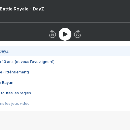
 Battle Royale - DayZ
 DayZ
 a 13 ans (et vous l'avez ignoré)
e (littéralement)
im Rayan
 toutes les règles
s les jeux vidéo
us choquant de Rockstar ? - Le scandale BULLY
e plus moche de Steam