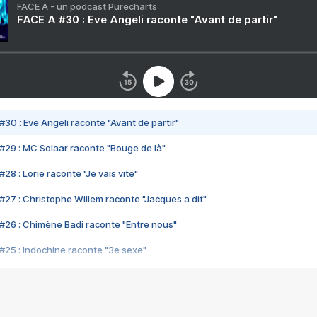
FACE A - un podcast Purecharts
FACE A #30 : Eve Angeli raconte "Avant de partir"
#30 : Eve Angeli raconte "Avant de partir"
#29 : MC Solaar raconte "Bouge de là"
28 : Lorie raconte "Je vais vite"
#27 : Christophe Willem raconte "Jacques a dit"
#26 : Chimène Badi raconte "Entre nous"
#25 : Indochine raconte "3e sexe"
#24 : Zaho raconte "C'est chelou"
#23 : Patrick Bruel raconte "Au café des délices"