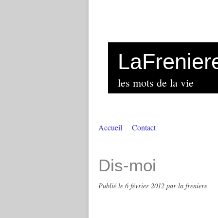
LaFrenier
les mots de la vie
Accueil
Contact
Dis-moi
Publié le
6 février 2012
par la freniere