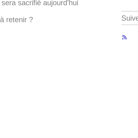
 sera sacrifié aujourd’hui
Suiv
etenir ?