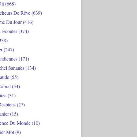
Dit
(668)
cheurs De Rêve
(639)
me Du Jour
(416)
À Écouter
(374)
338)
er
(247)
Indiennes
(171)
chel Sananès
(134)
aude
(55)
Cabral
(54)
ires
(31)
Desbiens
(27)
anier
(15)
ience Du Monde
(10)
ier Mot
(9)