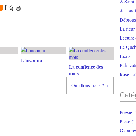
À Saint-
0
Au Jardi
Débrouss
La fleur
Lecture
Le Qué
Liens
L'inconnu
Publicat
La conflence des
mots
Rose Lat
Où allons-nous ?
Caté
Poésie 
Prose
(1
Glanure