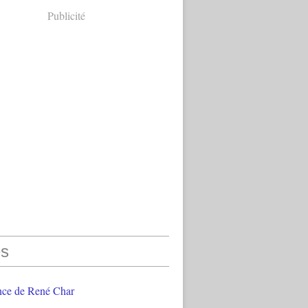
Publicité
s
nce de René Char