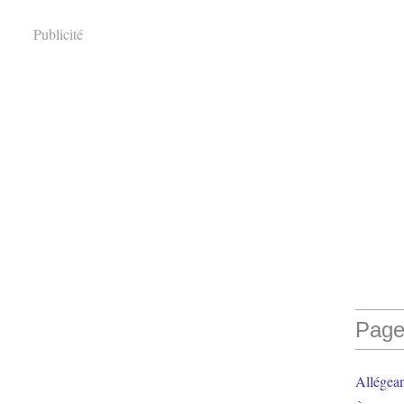
Publicité
Page
Allégea