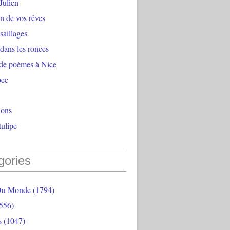
Julien
n de vos rêves
aillages
 dans les ronces
 de poèmes à Nice
bec
ions
ulipe
gories
Du Monde
(1794)
556)
s
(1047)