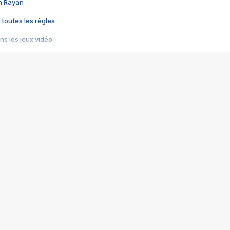
im Rayan
 toutes les règles
s les jeux vidéo
us choquant de Rockstar ? - Le scandale BULLY
e plus moche de Steam
du RÊVE tourne au CAUCHEMAR
pendant 8 heures
it… à tort
umiliés par un jeu vidéo
ire - Final Fantasy 8
ti un empire - Age of Empires
story DOFUS
tard, il crée l'un des pires jeux de tous les temps, MindsEye.