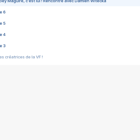
bey Maguire, c'est lui ! Rencontre avec Damien Witecka
e 6
e 5
e 4
e 3
s créatrices de la VF !
e 2
e 1
e Mektoub My Love arrive enfin ! Rencontre avec Shaïn Boumedine et Sal
i : après Toni en famille
elle réalise le bouleversant Dites lui que je l'aime
ais ! Rencontre autour de Vie privée de Rebecca Zlotowski
 de Marguerite, Grave... Rencontre avec Ella Rumpf