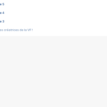
e 5
e 4
e 3
s créatrices de la VF !
e 2
e 1
e Mektoub My Love arrive enfin ! Rencontre avec Shaïn Boumedine et Sal
i : après Toni en famille
elle réalise le bouleversant Dites lui que je l'aime
ais ! Rencontre autour de Vie privée de Rebecca Zlotowski
 de Marguerite, Grave... Rencontre avec Ella Rumpf
 Les Rêveurs, un film intime sur la santé mentale