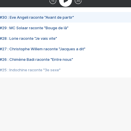
#30 : Eve Angeli raconte "Avant de partir"
#29 : MC Solaar raconte "Bouge de là"
28 : Lorie raconte "Je vais vite"
#27 : Christophe Willem raconte "Jacques a dit"
#26 : Chimène Badi raconte "Entre nous"
#25 : Indochine raconte "3e sexe"
#24 : Zaho raconte "C'est chelou"
#23 : Patrick Bruel raconte "Au café des délices"
#22 : Kyo raconte "Le chemin"
#21 : Nolwenn Leroy raconte "Cassé"
#20 : Patrick Hernandez raconte "Born to be alive"