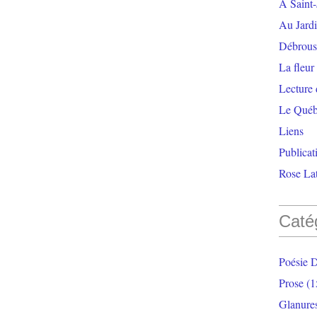
À Saint-
Au Jardi
Débrouss
La fleur
Lecture
Le Qué
Liens
Publicat
Rose Lat
Caté
Poésie 
Prose
(1
Glanure