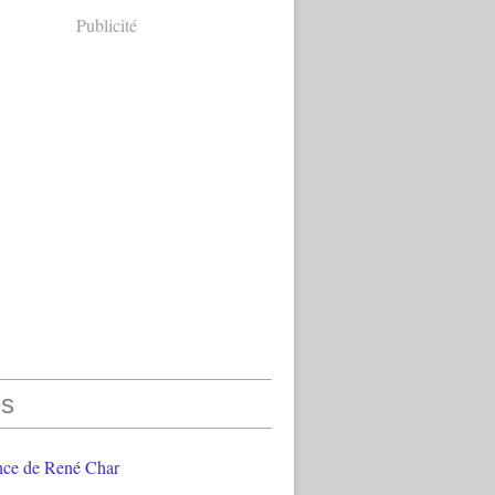
Publicité
s
nce de René Char