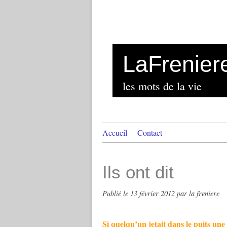
LaFrenier
les mots de la vie
Accueil
Contact
Ils ont dit
Publié le
13 février 2012
par la freniere
Si quelqu’un jetait dans le puits une 