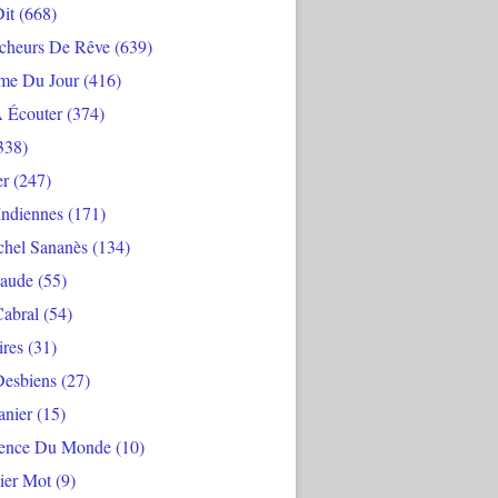
Dit
(668)
cheurs De Rêve
(639)
me Du Jour
(416)
À Écouter
(374)
338)
er
(247)
Indiennes
(171)
chel Sananès
(134)
aude
(55)
Cabral
(54)
ires
(31)
Desbiens
(27)
anier
(15)
ience Du Monde
(10)
ier Mot
(9)