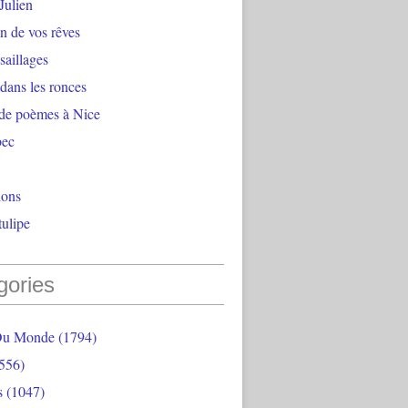
Julien
n de vos rêves
aillages
 dans les ronces
 de poèmes à Nice
bec
ions
ulipe
gories
Du Monde
(1794)
556)
s
(1047)