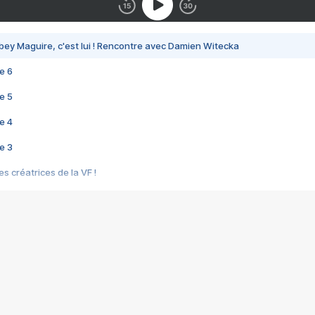
bey Maguire, c'est lui ! Rencontre avec Damien Witecka
e 6
e 5
e 4
e 3
s créatrices de la VF !
e 2
e 1
e Mektoub My Love arrive enfin ! Rencontre avec Shaïn Boumedine et Sal
i : après Toni en famille
elle réalise le bouleversant Dites lui que je l'aime