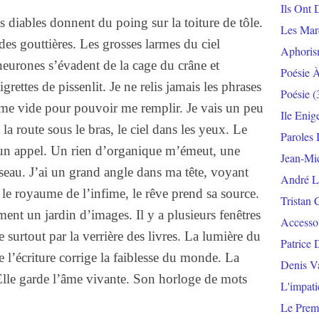
Ils Ont 
es diables donnent du poing sur la toiture de tôle.
Les Mar
des gouttières. Les grosses larmes du ciel
Aphoris
neurones s’évadent de la cage du crâne et
Poésie 
rettes de pissenlit. Je ne relis jamais les phrases
Poésie
(
e me vide pour pouvoir me remplir. Je vais un peu
Ile Enig
la route sous le bras, le ciel dans les yeux. Le
Paroles 
e un appel. Un rien d’organique m’émeut, une
Jean-Mi
seau. J’ai un grand angle dans ma tête, voyant
André L
 le royaume de l’infime, le rêve prend sa source.
Tristan 
ment un jardin d’images. Il y a plusieurs fenêtres
Accesso
surtout par la verrière des livres. La lumière du
Patrice 
de l’écriture corrige la faiblesse du monde. La
Denis V
 Elle garde l’âme vivante. Son horloge de mots
L'impat
Le Prem