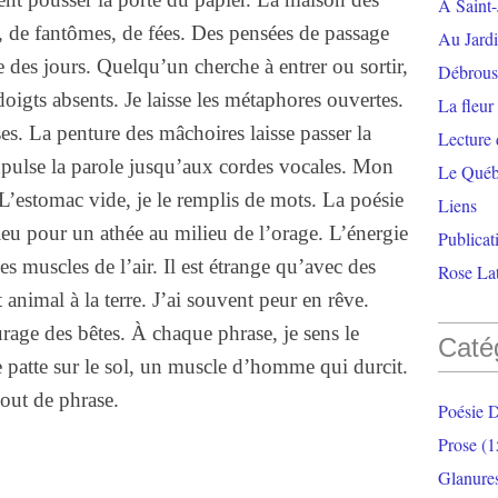
À Saint-
r, de fantômes, de fées. Des pensées de passage
Au Jardi
re des jours. Quelqu’un cherche à entrer ou sortir,
Débrouss
oigts absents. Je laisse les métaphores ouvertes.
La fleur
s. La penture des mâchoires laisse passer la
Lecture
pulse la parole jusqu’aux cordes vocales. Mon
Le Qué
. L’estomac vide, je le remplis de mots. La poésie
Liens
eu pour un athée au milieu de l’orage. L’énergie
Publicat
es muscles de l’air. Il est étrange qu’avec des
Rose Lat
animal à la terre. J’ai souvent peur en rêve.
ourage des bêtes. À chaque phrase, je sens le
Caté
e patte sur le sol, un muscle d’homme qui durcit.
out de phrase.
Poésie 
Prose
(1
Glanure