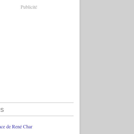
Publicité
s
nce de René Char