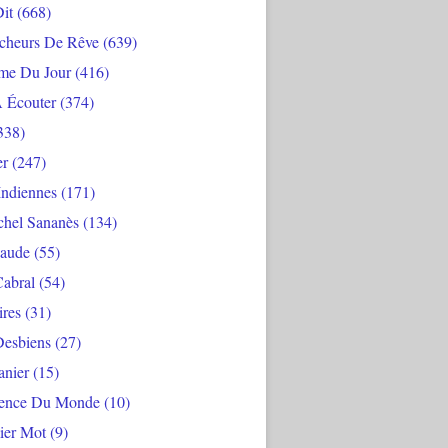
Dit
(668)
cheurs De Rêve
(639)
me Du Jour
(416)
À Écouter
(374)
338)
er
(247)
Indiennes
(171)
chel Sananès
(134)
aude
(55)
Cabral
(54)
ires
(31)
Desbiens
(27)
anier
(15)
ience Du Monde
(10)
ier Mot
(9)