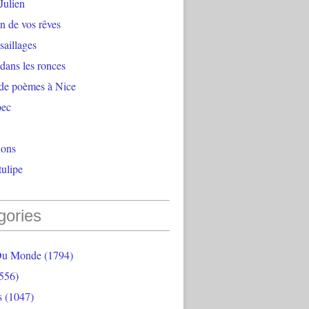
Julien
n de vos rêves
aillages
 dans les ronces
 de poèmes à Nice
bec
ions
ulipe
gories
Du Monde
(1794)
556)
s
(1047)