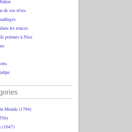
Julien
n de vos rêves
aillages
 dans les ronces
 de poèmes à Nice
bec
ions
ulipe
gories
Du Monde
(1794)
556)
s
(1047)