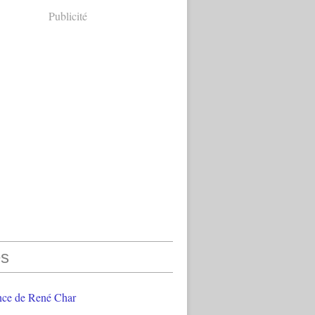
Publicité
s
nce de René Char