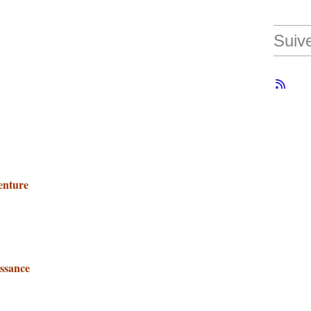
Suiv
enture
ssance