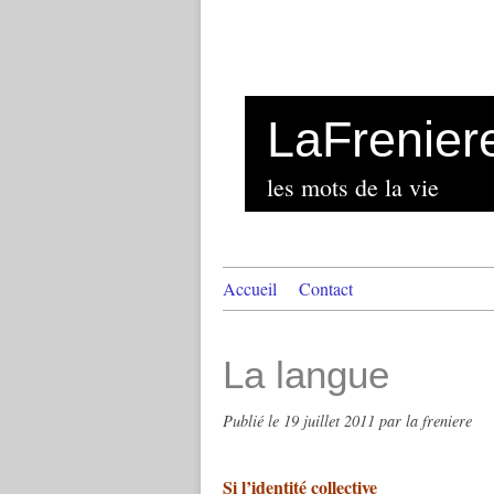
LaFrenier
les mots de la vie
Accueil
Contact
La langue
Publié le
19 juillet 2011
par la freniere
Si l’identité collective