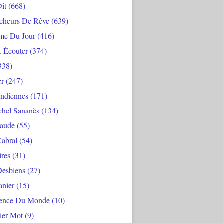
Dit
(668)
cheurs De Rêve
(639)
me Du Jour
(416)
À Écouter
(374)
338)
er
(247)
Indiennes
(171)
chel Sananès
(134)
aude
(55)
Cabral
(54)
ires
(31)
Desbiens
(27)
anier
(15)
ience Du Monde
(10)
ier Mot
(9)