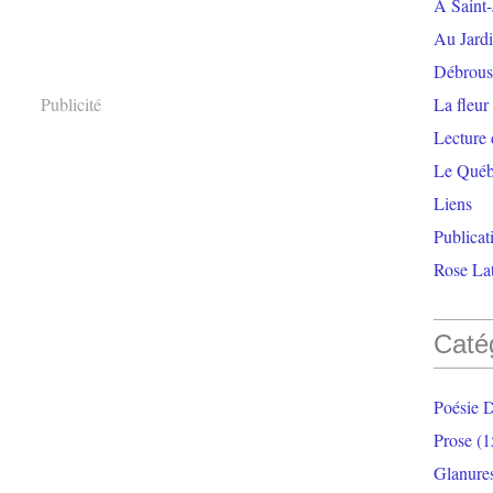
À Saint-
Au Jardi
Débrouss
Publicité
La fleur
Lecture
Le Qué
Liens
Publicat
Rose Lat
Caté
Poésie 
Prose
(1
Glanure