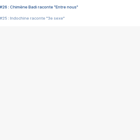
#26 : Chimène Badi raconte "Entre nous"
#25 : Indochine raconte "3e sexe"
#24 : Zaho raconte "C'est chelou"
#23 : Patrick Bruel raconte "Au café des délices"
#22 : Kyo raconte "Le chemin"
#21 : Nolwenn Leroy raconte "Cassé"
#20 : Patrick Hernandez raconte "Born to be alive"
#19 : Lorie raconte "Près de moi"
#18 : Michael Jones raconte "A nos actes manqués" (avec Jean-Jacque
#17 : Khaled raconte "Aïcha"
#16 : Corneille raconte "Parce qu'on vient de loin"
#15 : Indochine raconte "L'aventurier"