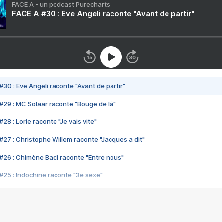
FACE A - un podcast Purecharts
FACE A #30 : Eve Angeli raconte "Avant de partir"
#30 : Eve Angeli raconte "Avant de partir"
#29 : MC Solaar raconte "Bouge de là"
28 : Lorie raconte "Je vais vite"
#27 : Christophe Willem raconte "Jacques a dit"
#26 : Chimène Badi raconte "Entre nous"
#25 : Indochine raconte "3e sexe"
#24 : Zaho raconte "C'est chelou"
#23 : Patrick Bruel raconte "Au café des délices"