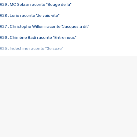
#29 : MC Solaar raconte "Bouge de là"
28 : Lorie raconte "Je vais vite"
#27 : Christophe Willem raconte "Jacques a dit"
#26 : Chimène Badi raconte "Entre nous"
#25 : Indochine raconte "3e sexe"
#24 : Zaho raconte "C'est chelou"
#23 : Patrick Bruel raconte "Au café des délices"
#22 : Kyo raconte "Le chemin"
#21 : Nolwenn Leroy raconte "Cassé"
#20 : Patrick Hernandez raconte "Born to be alive"
#19 : Lorie raconte "Près de moi"
#18 : Michael Jones raconte "A nos actes manqués" (avec Jean-Jacque
#17 : Khaled raconte "Aïcha"