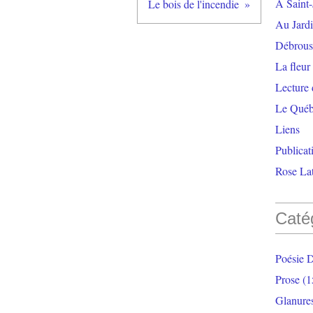
À Saint-
Le bois de l'incendie
Au Jardi
Débrouss
La fleur
Lecture
Le Qué
Liens
Publicat
Rose Lat
Caté
Poésie 
Prose
(1
Glanure