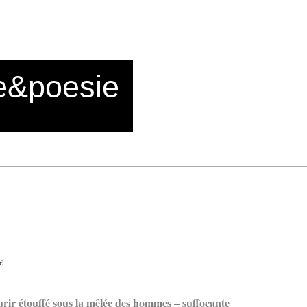
e&poesie
e
urir étouffé sous la mêlée des hommes – suffocante