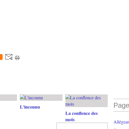
0
Page
L'inconnu
La conflence des
mots
Allégea