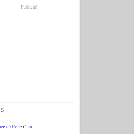
Publicité
s
nce de René Char