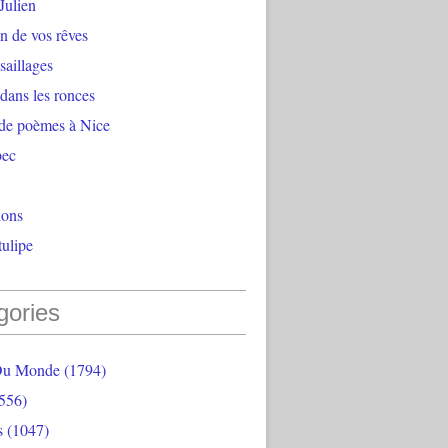
Julien
n de vos rêves
aillages
 dans les ronces
 de poèmes à Nice
bec
ions
ulipe
gories
Du Monde
(1794)
556)
s
(1047)