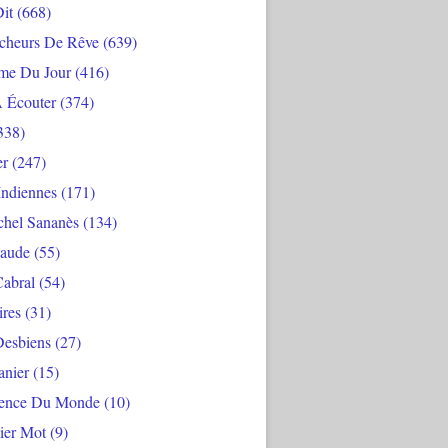
Dit
(668)
cheurs De Rêve
(639)
me Du Jour
(416)
À Écouter
(374)
338)
er
(247)
Indiennes
(171)
chel Sananès
(134)
aude
(55)
Cabral
(54)
ires
(31)
Desbiens
(27)
anier
(15)
ience Du Monde
(10)
ier Mot
(9)