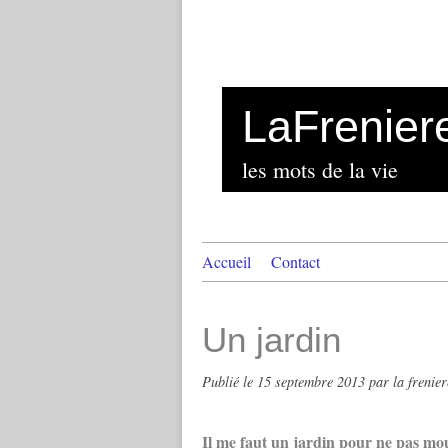
LaFrenier
les mots de la vie
Accueil
Contact
Un jardin
Publié le
15 septembre 2013
par la frenier
Il me faut un jardin pour ne pas mo