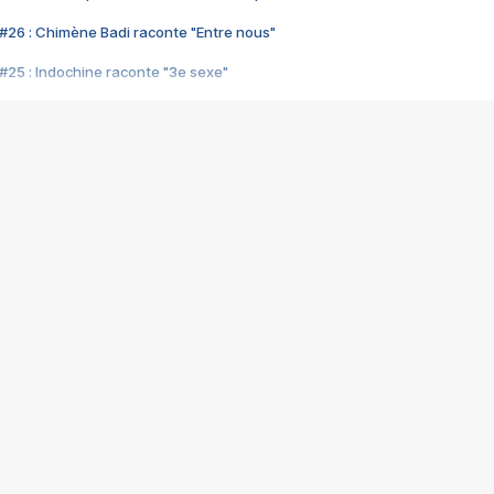
#26 : Chimène Badi raconte "Entre nous"
#25 : Indochine raconte "3e sexe"
#24 : Zaho raconte "C'est chelou"
#23 : Patrick Bruel raconte "Au café des délices"
#22 : Kyo raconte "Le chemin"
#21 : Nolwenn Leroy raconte "Cassé"
#20 : Patrick Hernandez raconte "Born to be alive"
#19 : Lorie raconte "Près de moi"
#18 : Michael Jones raconte "A nos actes manqués" (avec Jean-Jacque
#17 : Khaled raconte "Aïcha"
#16 : Corneille raconte "Parce qu'on vient de loin"
#15 : Indochine raconte "L'aventurier"