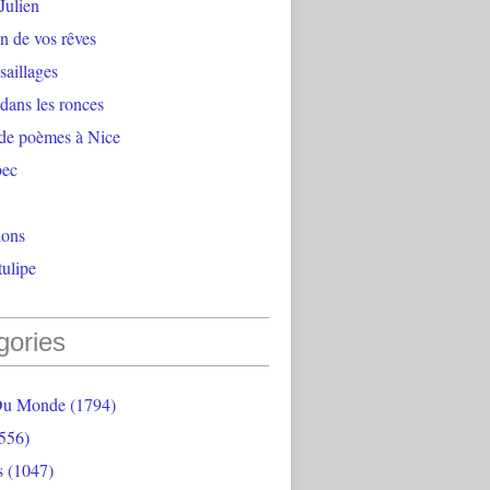
Julien
n de vos rêves
aillages
 dans les ronces
 de poèmes à Nice
bec
ions
ulipe
gories
Du Monde
(1794)
556)
s
(1047)