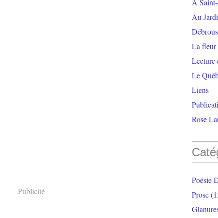
À Saint-
Au Jardi
Débrouss
La fleur
Lecture
Le Qué
Liens
Publicat
Rose Lat
Caté
Poésie 
Publicité
Prose
(1
Glanure