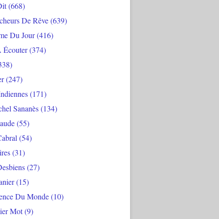
Dit
(668)
cheurs De Rêve
(639)
me Du Jour
(416)
À Écouter
(374)
338)
er
(247)
Indiennes
(171)
chel Sananès
(134)
aude
(55)
Cabral
(54)
ires
(31)
Desbiens
(27)
anier
(15)
ience Du Monde
(10)
ier Mot
(9)