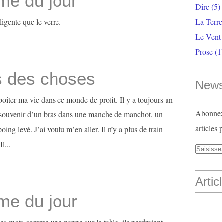
me du jour
Dire
(5)
lligente que le verre.
La Terr
Le Vent
Prose
(1
s des choses
News
boiter ma vie dans ce monde de profit. Il y a toujours un
Abonnez-
e souvenir d’un bras dans une manche de manchot, un
articles 
ing levé. J’ai voulu m’en aller. Il n’y a plus de train
Il...
Artic
me du jour
 les mots comme une nappe sur la table, ils perdraient