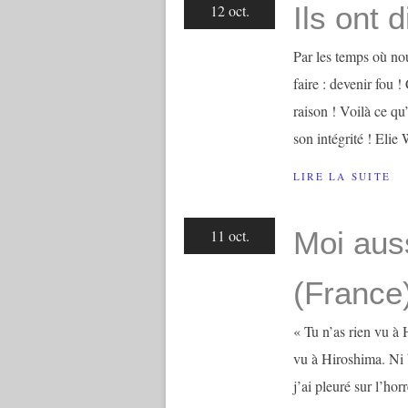
Ils ont d
12 oct.
Par les temps où no
faire : devenir fou !
raison ! Voilà ce qu’
son intégrité ! Elie 
LIRE LA SUITE
Moi aus
11 oct.
(France
« Tu n’as rien vu à
vu à Hiroshima. Ni bl
j’ai pleuré sur l’hor