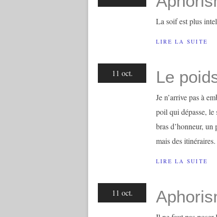
Aphoris
La soif est plus inte
LIRE LA SUITE
Le poid
11 oct.
Je n’arrive pas à em
poil qui dépasse, l
bras d’honneur, un po
mais des itinéraires. 
LIRE LA SUITE
Aphoris
11 oct.
Il ne faut pas poser