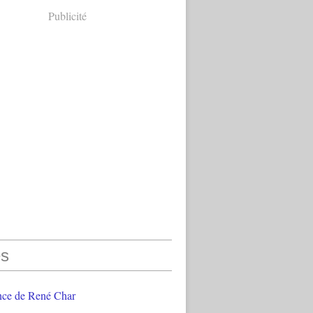
Publicité
s
nce de René Char