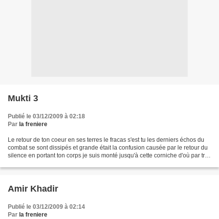
Mukti 3
Publié le 03/12/2009 à 02:18
Par
la freniere
Le retour de ton coeur en ses terres le fracas s'est tu les derniers échos du
combat se sont dissipés et grande était la confusion causée par le retour du
silence en portant ton corps je suis monté jusqu'à cette corniche d'où par très
beau temps on discerne...
Amir Khadir
Publié le 03/12/2009 à 02:14
Par
la freniere