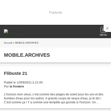
Publicité
MENU
Accueil
» MOBILE.ARCHIVES
MOBILE.ARCHIVES
Flibuste 21
Publié le 12/09/2011 à 21:05
Par
la freniere
L’horizon mon vieux, c’est comme des plages de soleil pour les uns et des
trombes d'eau pour les autres. A grands coups de seaux d'eau, je te dis !
C'est comme ça ! Y a comme une tempête qui gronde à l’horizon. Un
grondement sourd. Ouvre bien les yeux,...