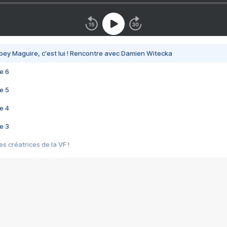
bey Maguire, c'est lui ! Rencontre avec Damien Witecka
e 6
e 5
e 4
e 3
s créatrices de la VF !
e 2
e 1
e Mektoub My Love arrive enfin ! Rencontre avec Shaïn Boumedine et Sal
i : après Toni en famille