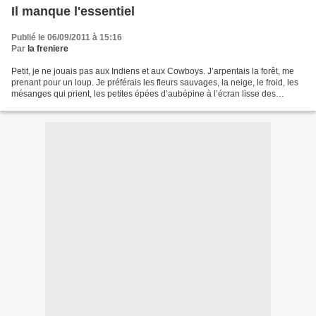
Il manque l'essentiel
Publié le 06/09/2011 à 15:16
Par
la freniere
Petit, je ne jouais pas aux Indiens et aux Cowboys. J’arpentais la forêt, me
prenant pour un loup. Je préférais les fleurs sauvages, la neige, le froid, les
mésanges qui prient, les petites épées d’aubépine à l’écran lisse des
écrans. En regardant le...