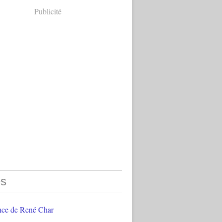
Publicité
s
nce de René Char