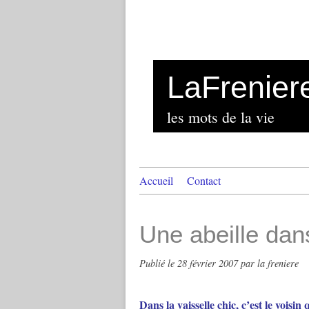
LaFrenier
les mots de la vie
Accueil
Contact
Une abeille dans
Publié le
28 février 2007
par la freniere
Dans la vaisselle chic, c’est le vois