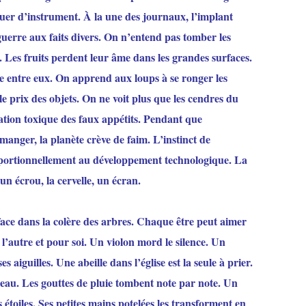
uer d’instrument. À la une des journaux, l’implant
uerre aux faits divers. On n’entend pas tomber les
Les fruits perdent leur âme dans les grandes surfaces.
 entre eux. On apprend aux loups à se ronger les
e prix des objets. On ne voit plus que les cendres du
ration toxique des faux appétits. Pendant que
anger, la planète crève de faim. L’instinct de
oportionnellement au développement technologique. La
un écrou, la cervelle, un écran.
face dans la colère des arbres. Chaque être peut aimer
 l’autre et pour soi. Un violon mord le silence. Un
aiguilles. Une abeille dans l’église est la seule à prier.
eau. Les gouttes de pluie tombent note par note. Un
 étoiles. Ses petites mains potelées les transforment en