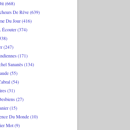
Dit
(668)
cheurs De Rêve
(639)
me Du Jour
(416)
À Écouter
(374)
338)
er
(247)
Indiennes
(171)
chel Sananès
(134)
aude
(55)
Cabral
(54)
ires
(31)
Desbiens
(27)
anier
(15)
ience Du Monde
(10)
ier Mot
(9)