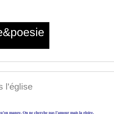
e&poesie
 l'église
in qu’on mange. On ne cherche pas l’amour mais la gloire.