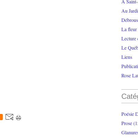
À Saint-
Au Jardi
Débrouss
La fleur
Lecture
Le Qué
Liens
Publicat
Rose Lat
Caté
Poésie 
0
Prose
(1
Glanure