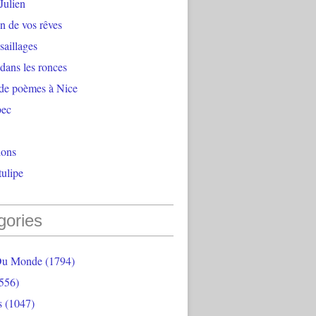
Julien
n de vos rêves
aillages
 dans les ronces
 de poèmes à Nice
bec
ions
ulipe
gories
Du Monde
(1794)
556)
s
(1047)