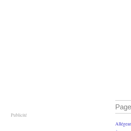
Page
Publicité
Allégea