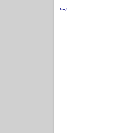
(...)