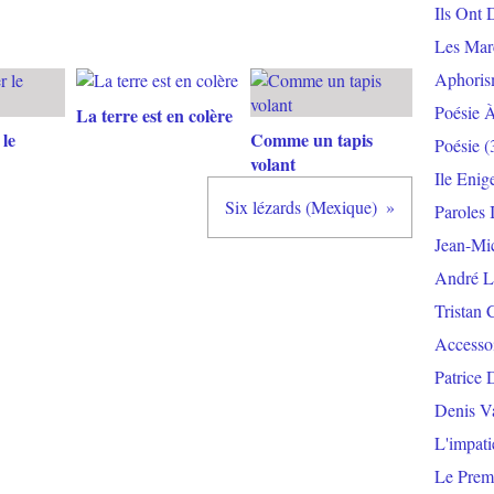
Ils Ont 
Les Mar
Aphoris
Poésie 
La terre est en colère
le
Comme un tapis
Poésie
(
volant
Ile Enig
Six lézards (Mexique)
Paroles 
Jean-Mi
André L
Tristan 
Accesso
Patrice 
Denis V
L'impat
Le Prem