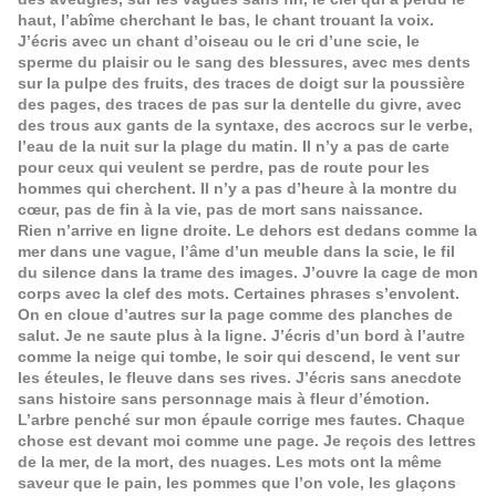
haut, l’abîme cherchant le bas, le chant trouant la voix.
J’écris avec un chant d’oiseau ou le cri d’une scie, le
sperme du plaisir ou le sang des blessures, avec mes dents
sur la pulpe des fruits, des traces de doigt sur la poussière
des pages, des traces de pas sur la dentelle du givre, avec
des trous aux gants de la syntaxe, des accrocs sur le verbe,
l’eau de la nuit sur la plage du matin. Il n’y a pas de carte
pour ceux qui veulent se perdre, pas de route pour les
hommes qui cherchent. Il n’y a pas d’heure à la montre du
cœur, pas de fin à la vie, pas de mort sans naissance.
Rien n’arrive en ligne droite. Le dehors est dedans comme la
mer dans une vague, l’âme d’un meuble dans la scie, le fil
du silence dans la trame des images. J’ouvre la cage de mon
corps avec la clef des mots. Certaines phrases s’envolent.
On en cloue d’autres sur la page comme des planches de
salut. Je ne saute plus à la ligne. J’écris d’un bord à l’autre
comme la neige qui tombe, le soir qui descend, le vent sur
les éteules, le fleuve dans ses rives. J’écris sans anecdote
sans histoire sans personnage mais à fleur d’émotion.
L’arbre penché sur mon épaule corrige mes fautes. Chaque
chose est devant moi comme une page. Je reçois des lettres
de la mer, de la mort, des nuages. Les mots ont la même
saveur que le pain, les pommes que l’on vole, les glaçons