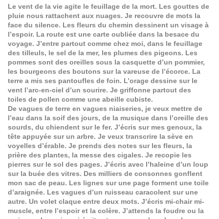
Le vent de la vie agite le feuillage de la mort. Les gouttes de
pluie nous rattachent aux nuages. Je recouvre de mots la
face du silence. Les fleurs du chemin dessinent un visage à
l’espoir. La route est une carte oubliée dans la besace du
voyage. J’entre partout comme chez moi, dans le feuillage
des tilleuls, le sel de la mer, les plumes des pigeons. Les
pommes sont des oreilles sous la casquette d’un pommier,
les bourgeons des boutons sur la vareuse de l’écorce. La
terre a mis ses pantoufles de foin. L’orage dessine sur le
vent l’arc-en-ciel d’un sourire. Je griffonne partout des
toiles de pollen comme une abeille cubiste.
De vagues de terre en vagues niaiseries, je veux mettre de
l’eau dans la soif des jours, de la musique dans l’oreille des
sourds, du chiendent sur le fer. J’écris sur mes genoux, la
tête appuyée sur un arbre. Je veux transcrire la sève en
voyelles d’érable. Je prends des notes sur les fleurs, la
prière des plantes, la messe des cigales. Je recopie les
pierres sur le sol des pages. J’écris avec l’haleine d’un loup
sur la buée des vitres. Des milliers de consonnes gonflent
mon sac de peau. Les lignes sur une page forment une toile
d’araignée. Les vagues d’un ruisseau caracolent sur une
autre. Un volet claque entre deux mots. J’écris mi-chair mi-
muscle, entre l’espoir et la colère. J’attends la foudre ou la