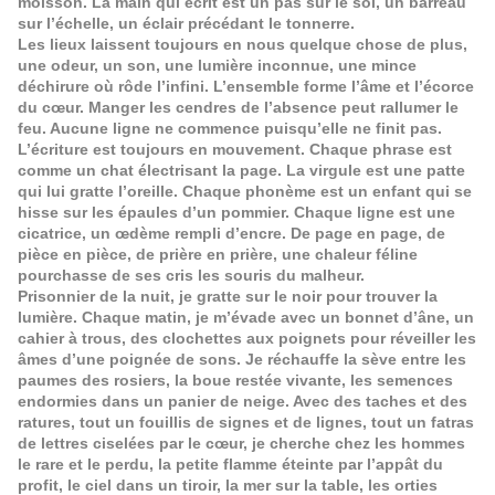
moisson. La main qui écrit est un pas sur le sol, un barreau
sur l’échelle, un éclair précédant le tonnerre.
Les lieux laissent toujours en nous quelque chose de plus,
une odeur, un son, une lumière inconnue, une mince
déchirure où rôde l’infini. L’ensemble forme l’âme et l’écorce
du cœur. Manger les cendres de l’absence peut rallumer le
feu. Aucune ligne ne commence puisqu’elle ne finit pas.
L’écriture est toujours en mouvement. Chaque phrase est
comme un chat électrisant la page. La virgule est une patte
qui lui gratte l’oreille. Chaque phonème est un enfant qui se
hisse sur les épaules d’un pommier. Chaque ligne est une
cicatrice, un œdème rempli d’encre. De page en page, de
pièce en pièce, de prière en prière, une chaleur féline
pourchasse de ses cris les souris du malheur.
Prisonnier de la nuit, je gratte sur le noir pour trouver la
lumière. Chaque matin, je m’évade avec un bonnet d’âne, un
cahier à trous, des clochettes aux poignets pour réveiller les
âmes d’une poignée de sons. Je réchauffe la sève entre les
paumes des rosiers, la boue restée vivante, les semences
endormies dans un panier de neige. Avec des taches et des
ratures, tout un fouillis de signes et de lignes, tout un fatras
de lettres ciselées par le cœur, je cherche chez les hommes
le rare et le perdu, la petite flamme éteinte par l’appât du
profit, le ciel dans un tiroir, la mer sur la table, les orties