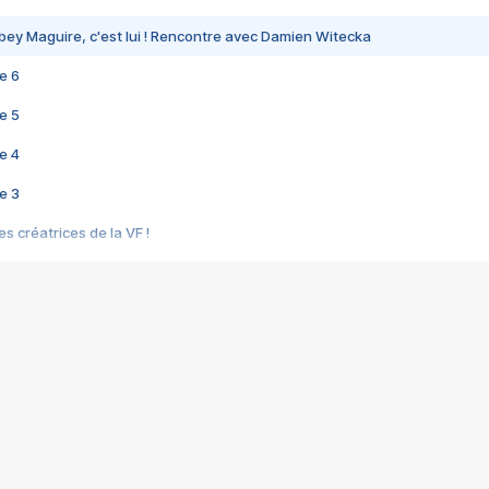
bey Maguire, c'est lui ! Rencontre avec Damien Witecka
e 6
e 5
e 4
e 3
s créatrices de la VF !
e 2
e 1
e Mektoub My Love arrive enfin ! Rencontre avec Shaïn Boumedine et Sal
i : après Toni en famille
elle réalise le bouleversant Dites lui que je l'aime
ais ! Rencontre autour de Vie privée de Rebecca Zlotowski