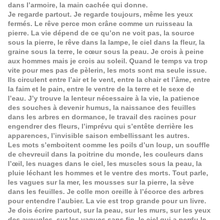
dans l’armoire, la main cachée qui donne.
Je regarde partout. Je regarde toujours, même les yeux
fermés. Le rêve perce mon crâne comme un ruisseau la
pierre. La vie dépend de ce qu’on ne voit pas, la source
sous la pierre, le rêve dans la lampe, le ciel dans la fleur, la
graine sous la terre, le cœur sous la peau. Je crois à peine
aux hommes mais je crois au soleil. Quand le temps va trop
vite pour mes pas de pèlerin, les mots sont ma seule issue.
Ils circulent entre l’air et le vent, entre la chair et l’âme, entre
la faim et le pain, entre le ventre de la terre et le sexe de
l’eau. J’y trouve la lenteur nécessaire à la vie, la patience
des souches à devenir humus, la naissance des feuilles
dans les arbres en dormance, le travail des racines pour
engendrer des fleurs, l’imprévu qui s’entête derrière les
apparences, l’invisible saison embellissant les autres.
Les mots s’emboitent comme les poils d’un loup, un souffle
de chevreuil dans la poitrine du monde, les couleurs dans
l’œil, les nuages dans le ciel, les muscles sous la peau, la
pluie léchant les hommes et le ventre des morts. Tout parle,
les vagues sur la mer, les mousses sur la pierre, la sève
dans les feuilles. Je colle mon oreille à l’écorce des arbres
pour entendre l’aubier. La vie est trop grande pour un livre.
Je dois écrire partout, sur la peau, sur les murs, sur les yeux
des aveugles, sur les vagues sans fin, le ciel qui a perdu le