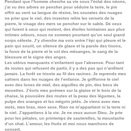
Pendant que l’homme cherche sa vie sous l’éclat des néons,
j’ai vu des arbres se pencher pour séduire la terre, le pin
offrir au vent sa langue de résine, les sourates des nuages
ne prier que le ciel, des insectes relire les versets de la
pierre, le visage des mers se pencher sur le sable. De ceux
qui fuient à ceux qui restent, des étoiles lointaines aux plus
intimes odeurs, nous ne sommes pourtant qu’un seul grand
corps céleste. J’y cherche ma voix entre l’épi qui pleure et le
pain qui sourit, un silence de glace et la parole des tisons,
la force de la pierre et le vol des mésanges, le sang de la
blessure et le signe des anges.
Les utérus manquants n’enfantent que l’absence. Pour tant
de routes qui refusent de partir, il y a des pas qui n’arrêtent
jamais. La forêt se tricote au fil des racines. Je reprends mes
cahiers dans les nuages de l’enfance. Je griffonne le ciel
avec des lunes de miel, des aiguilles de pin, des becs de
mouettes. J’écris mes poèmes sur la glaise et le bois de la
chaise, la poussière des routes et la peau des légumes, la
pulpe des oranges et les mégots jetés. Je viens avec mes
mots, mes bras, mon sexe. Rien ne m’appartient ni la terre ni
le ciel. J’appartiens à la vie. Je ne veux aucun Dieu. Je prie
pour les pétales, un printemps de sauterelles, la moustache
d’un chat. L’amour, les fruits et moi nous marchons de
concert.