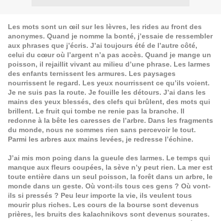
Les mots sont un œil sur les lèvres, les rides au front des
anonymes. Quand je nomme la bonté, j’essaie de ressembler
aux phrases que j’écris. J’ai toujours été de l’autre côté,
celui du cœur où l’argent n’a pas accès. Quand je mange un
poisson, il rejaillit vivant au milieu d’une phrase. Les larmes
des enfants ternissent les armures. Les paysages
nourrissent le regard. Les yeux nourrissent ce qu’ils voient.
Je ne suis pas la route. Je fouille les détours. J’ai dans les
mains des yeux blessés, des clefs qui brûlent, des mots qui
brillent. Le fruit qui tombe ne renie pas la branche. Il
redonne à la bête les caresses de l’arbre. Dans les fragments
du monde, nous ne sommes rien sans percevoir le tout.
Parmi les arbres aux mains levées, je redresse l’échine.
J’ai mis mon poing dans la gueule des larmes. Le temps qui
manque aux fleurs coupées, la sève n’y peut rien. La mer est
toute entière dans un seul poisson, la forêt dans un arbre, le
monde dans un geste. Où vont-ils tous ces gens ? Où vont-
ils si pressés ? Peu leur importe la vie, ils veulent tous
mourir plus riches. Les cours de la bourse sont devenus
prières, les bruits des kalachnikovs sont devenus sourates.