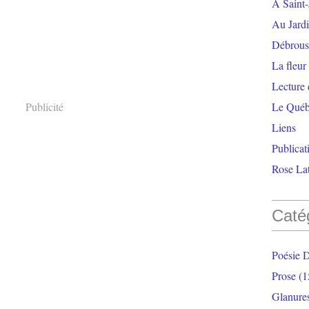
À Saint-
Au Jardi
Débrouss
La fleur
Lecture
Publicité
Le Qué
Liens
Publicat
Rose Lat
Caté
Poésie 
Prose
(1
Glanure