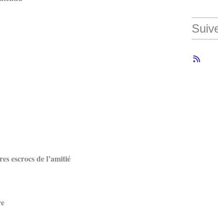
Suiv
es escrocs de l’amitié
re