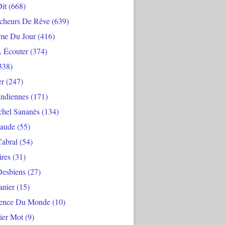
Dit
(668)
cheurs De Rêve
(639)
me Du Jour
(416)
À Écouter
(374)
338)
er
(247)
Indiennes
(171)
chel Sananès
(134)
aude
(55)
Cabral
(54)
ires
(31)
Desbiens
(27)
anier
(15)
ience Du Monde
(10)
ier Mot
(9)