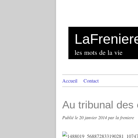
LaFrenier
les mots de la vie
Accueil
Contact
Au tribunal des
Publié le
20 janvier 2014
par la freniere