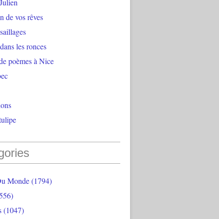
Julien
n de vos rêves
aillages
 dans les ronces
 de poèmes à Nice
bec
ions
ulipe
gories
Du Monde
(1794)
556)
s
(1047)