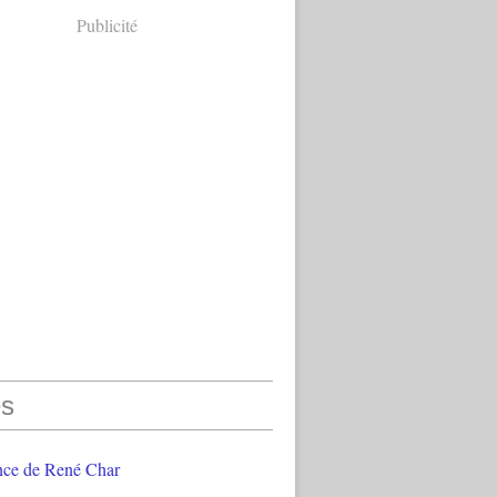
Publicité
s
nce de René Char