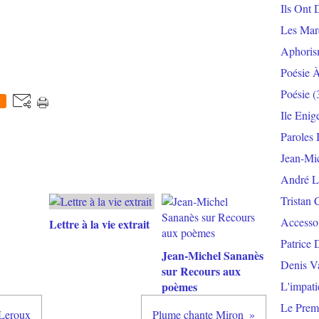
Ils Ont 
Les Mar
Aphoris
Poésie 
Poésie
(
0
Ile Enig
Paroles 
Jean-Mi
André L
Tristan 
Accesso
Lettre à la vie extrait
Patrice 
Jean-Michel Sananès
Denis V
sur Recours aux
poèmes
L'impat
Le Prem
 Leroux
Plume chante Miron