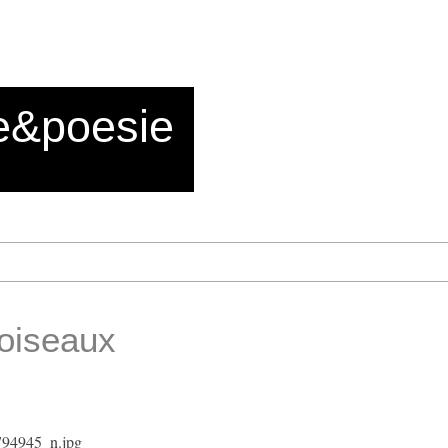
e&poesie
 oiseaux