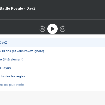
 Battle Royale - DayZ
 DayZ
 a 13 ans (et vous l'avez ignoré)
e (littéralement)
im Rayan
 toutes les règles
s les jeux vidéo
us choquant de Rockstar ? - Le scandale BULLY
e plus moche de Steam