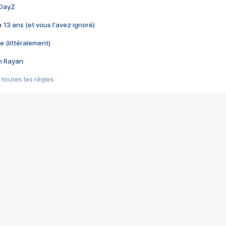
 DayZ
 a 13 ans (et vous l'avez ignoré)
e (littéralement)
im Rayan
 toutes les règles
s les jeux vidéo
us choquant de Rockstar ? - Le scandale BULLY
e plus moche de Steam
du RÊVE tourne au CAUCHEMAR
pendant 8 heures
it… à tort
umiliés par un jeu vidéo
ire - Final Fantasy 8