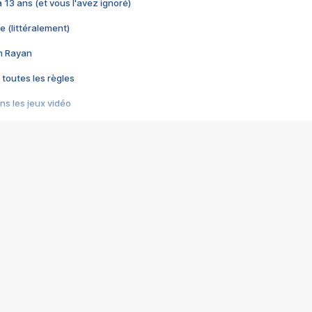
 a 13 ans (et vous l'avez ignoré)
e (littéralement)
im Rayan
 toutes les règles
s les jeux vidéo
us choquant de Rockstar ? - Le scandale BULLY
e plus moche de Steam
du RÊVE tourne au CAUCHEMAR
pendant 8 heures
it… à tort
umiliés par un jeu vidéo
ire - Final Fantasy 8
ti un empire - Age of Empires