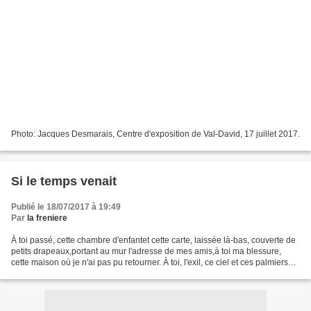
Photo: Jacques Desmarais, Centre d'exposition de Val-David, 17 juillet 2017.
Si le temps venait
Publié le 18/07/2017 à 19:49
Par
la freniere
À toi passé, cette chambre d'enfantet cette carte, laissée là-bas, couverte de
petits drapeaux,portant au mur l'adresse de mes amis,à toi ma blessure,
cette maison où je n'ai pas pu retourner. À toi, l'exil, ce ciel et ces palmiers
qui ont porté mon ciel,à...