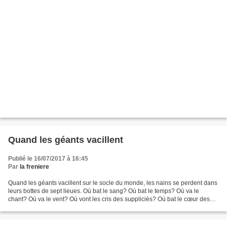
Quand les géants vacillent
Publié le 16/07/2017 à 16:45
Par
la freniere
Quand les géants vacillent sur le socle du monde, les nains se perdent dans
leurs bottes de sept lieues. Où bat le sang? Où bat le temps? Où va le
chant? Où va le vent? Où vont les cris des suppliciés? Où bat le cœur des
mal aimés? Où vont les larmes...