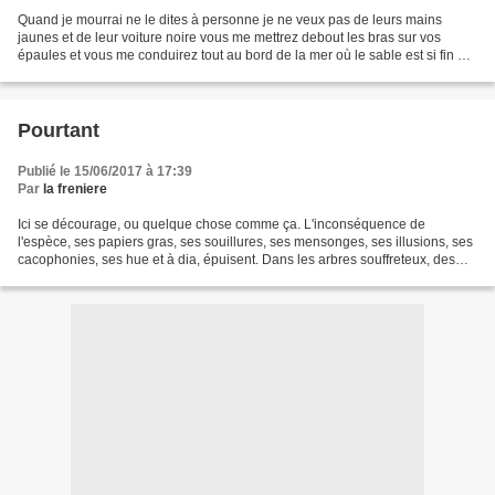
Quand je mourrai ne le dites à personne je ne veux pas de leurs mains
jaunes et de leur voiture noire vous me mettrez debout les bras sur vos
épaules et vous me conduirez tout au bord de la mer où le sable est si fin et
j'attendrai la marée haute si vous...
Pourtant
Publié le 15/06/2017 à 17:39
Par
la freniere
Ici se décourage, ou quelque chose comme ça. L'inconséquence de
l'espèce, ses papiers gras, ses souillures, ses mensonges, ses illusions, ses
cacophonies, ses hue et à dia, épuisent. Dans les arbres souffreteux, des
oiseaux claquent du bec, ils survivent....