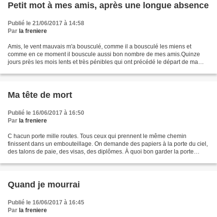
Petit mot à mes amis, après une longue absence
Publié le 21/06/2017 à 14:58
Par
la freniere
Amis, le vent mauvais m'a bousculé, comme il a bousculé les miens et
comme en ce moment il bouscule aussi bon nombre de mes amis.Quinze
jours près les mois lents et très pénibles qui ont précédé le départ de ma
mère, Léo mon chat a été agressé par un...
Ma tête de mort
Publié le 16/06/2017 à 16:50
Par
la freniere
C hacun porte mille routes. Tous ceux qui prennent le même chemin
finissent dans un embouteillage. On demande des papiers à la porte du ciel,
des talons de paie, des visas, des diplômes. À quoi bon garder la porte
ouverte si le cœur est fermé. Le paraître...
Quand je mourrai
Publié le 16/06/2017 à 16:45
Par
la freniere