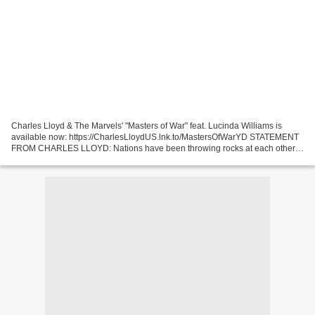
Charles Lloyd & The Marvels' "Masters of War" feat. Lucinda Williams is
available now: https://CharlesLloydUS.lnk.to/MastersOfWarYD STATEMENT
FROM CHARLES LLOYD: Nations have been throwing rocks at each other
for 1000s of years. We go through spells of...