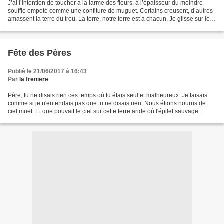
J’ai l’intention de toucher à la larme des fleurs, à l’épaisseur du moindre
souffle empoté comme une confiture de muguet. Certains creusent, d’autres
amassent la terre du trou. La terre, notre terre est à chacun. Je glisse sur le
dos du monde et mon corps...
Fête des Pères
Publié le 21/06/2017 à 16:43
Par
la freniere
Père, tu ne disais rien ces temps où tu étais seul et malheureux. Je faisais
comme si je n'entendais pas que tu ne disais rien. Nous étions nourris de
ciel muet. Et que pouvait le ciel sur cette terre aride où l'épilet sauvage
piquait et séchait au talus...