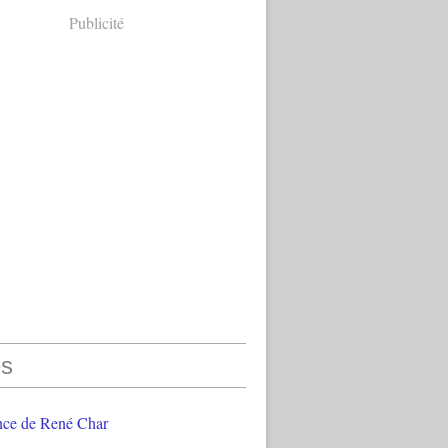
Publicité
s
nce de René Char