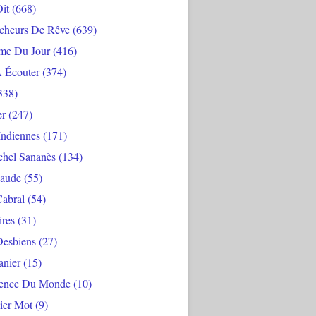
Dit
(668)
cheurs De Rêve
(639)
me Du Jour
(416)
À Écouter
(374)
338)
er
(247)
Indiennes
(171)
chel Sananès
(134)
aude
(55)
Cabral
(54)
ires
(31)
Desbiens
(27)
anier
(15)
ience Du Monde
(10)
ier Mot
(9)