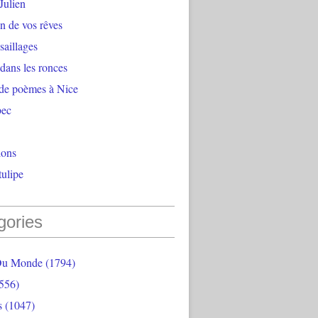
Julien
n de vos rêves
aillages
 dans les ronces
 de poèmes à Nice
bec
ions
ulipe
gories
Du Monde
(1794)
556)
s
(1047)