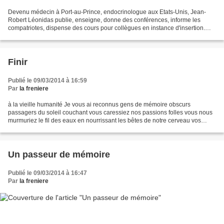
Devenu médecin à Port-au-Prince, endocrinologue aux Etats-Unis, Jean-
Robert Léonidas publie, enseigne, donne des conférences, informe les
compatriotes, dispense des cours pour collègues en instance d'insertion.
Haïti-progrès lui ouvre ses colonnes pour...
Finir
Publié le 09/03/2014 à 16:59
Par
la freniere
à la vieille humanité Je vous ai reconnus gens de mémoire obscurs
passagers du soleil couchant vous caressiez nos passions folles vous nous
murmuriez le fil des eaux en nourrissant les bêtes de notre cerveau vos
paroles sont des perles dans la braise...
Un passeur de mémoire
Publié le 09/03/2014 à 16:47
Par
la freniere