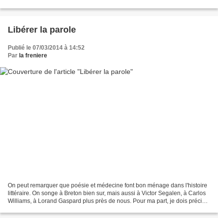
écrits dessous lui rappellent son...
Libérer la parole
Publié le 07/03/2014 à 14:52
Par
la freniere
On peut remarquer que poésie et médecine font bon ménage dans l'histoire
littéraire. On songe à Breton bien sur, mais aussi à Victor Segalen, à Carlos
Williams, à Lorand Gaspard plus près de nous. Pour ma part, je dois préciser
que je me suis vite spécialisé...