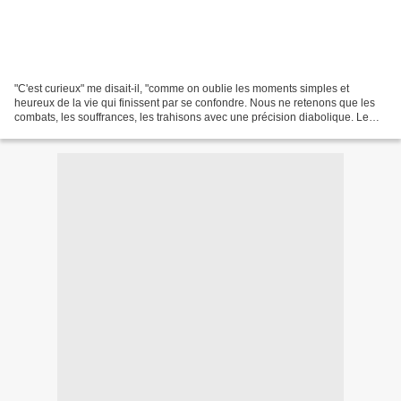
"C'est curieux" me disait-il, "comme on oublie les moments simples et
heureux de la vie qui finissent par se confondre. Nous ne retenons que les
combats, les souffrances, les trahisons avec une précision diabolique. Le
reste, ce qui coule d e source,...