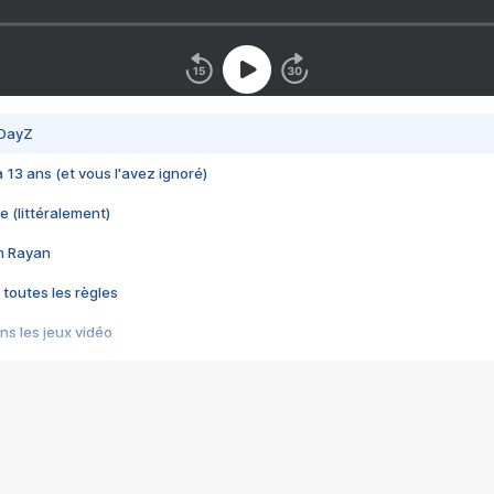
 DayZ
 a 13 ans (et vous l'avez ignoré)
e (littéralement)
im Rayan
 toutes les règles
s les jeux vidéo
us choquant de Rockstar ? - Le scandale BULLY
e plus moche de Steam
du RÊVE tourne au CAUCHEMAR
pendant 8 heures