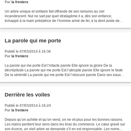
Par
la freniere
Un arbre unique et solitaire fait offrande de ses ramures au ciel
incandescent. Nul ne sait par quel stratagème il a, dès son enfance,
échappé à la main prédatrice de l’homme armé de fer, à la dent avide de
l’animal famélique, à la rareté de l’eau et...
La parole qui me porte
Publié le 07/03/2014 à 16:36
Par
la freniere
La parole qui me porte Est l’intacte parole Elle ignore la gloire De la
décrépitude La parole qui me porte Est l’abrupte parole Elle ignore le faste
De la sérénité La parole qui me porte Est l’obscure parole Dans ses eaux
profondes Ma lumière se noie...
Derrière les voiles
Publié le 07/03/2014 à 16:24
Par
la freniere
Depuis qu’on achète et qu’on vend, on ne vit plus pour les bonnes raisons.
Les mains perdent leur sens dans les bras du commerce. Le cœur gravé sur
son écorce, un vieil arbre se demande s’il en est responsable. Les noms