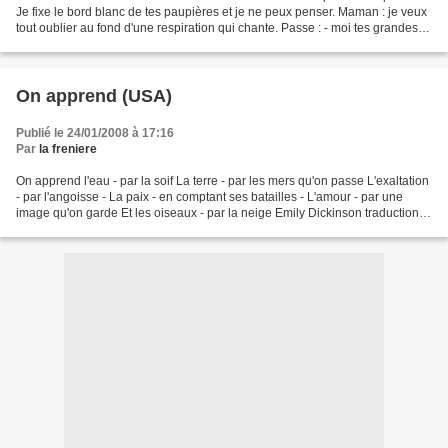
Je fixe le bord blanc de tes paupières et je ne peux penser. Maman : je veux
tout oublier au fond d'une respiration qui chante. Passe : - moi tes grandes
mains sur la nuque tous...
On apprend (USA)
Publié le 24/01/2008 à 17:16
Par
la freniere
On apprend l'eau - par la soif La terre - par les mers qu'on passe L'exaltation
- par l'angoisse - La paix - en comptant ses batailles - L'amour - par une
image qu'on garde Et les oiseaux - par la neige Emily Dickinson traduction
Guy Jean Forgue