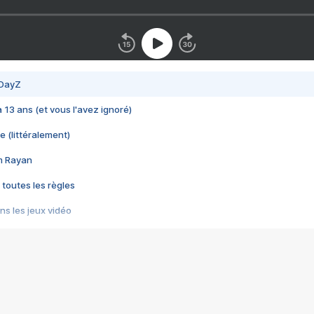
 DayZ
 a 13 ans (et vous l'avez ignoré)
e (littéralement)
im Rayan
 toutes les règles
s les jeux vidéo
us choquant de Rockstar ? - Le scandale BULLY
e plus moche de Steam
du RÊVE tourne au CAUCHEMAR
pendant 8 heures