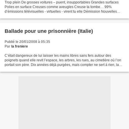
Trop plein De grosses voitures – puent, insupportables Grandes surfaces
Polies en surface Creuses comme aveugles Creuse ta tombe… 99%
d’émissions télévisuelles - virtuelles - virent tu elle Démission Nouvelles
images Publicités De société consommatrice...
Ballade pour une prisonnière (Italie)
Publié le 20/01/2008 à 05:35
Par
la freniere
C’était dangereux de lui laisser les mains libres sans fers autour des
poignets quand elle revit l’espace, les arbres, les rues, au cimetière où l’on
portait son père. Dix années déjà purgées, mais compter ne sert à rien, la
perpétuité n’expire pas, plus...