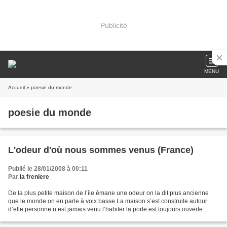
Publicité
MENU
Accueil
» poesie du monde
poesie du monde
L'odeur d'où nous sommes venus (France)
Publié le 28/01/2008 à 00:11
Par
la freniere
De la plus petite maison de l’île émane une odeur on la dit plus ancienne
que le monde on en parle à voix basse La maison s’est construite autour
d’elle personne n’est jamais venu l’habiter la porte est toujours ouverte
chacun peut rentrer s’asseoir quelques...