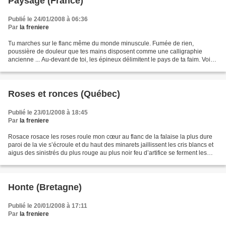
Paysage (France)
Publié le 24/01/2008 à 06:36
Par
la freniere
Tu marches sur le flanc même du monde minuscule. Fumée de rien,
poussière de douleur que tes mains disposent comme une calligraphie
ancienne ... Au-devant de toi, les épineux délimitent le pays de ta faim. Voici
l'étendue, tapissée de grimaces et de visages...
Roses et ronces (Québec)
Publié le 23/01/2008 à 18:45
Par
la freniere
Rosace rosace les roses roule mon cœur au flanc de la falaise la plus dure
paroi de la vie s’écroule et du haut des minarets jaillissent les cris blancs et
aigus des sinistrés du plus rouge au plus noir feu d’artifice se ferment les
plus beaux yeux du...
Honte (Bretagne)
Publié le 20/01/2008 à 17:11
Par
la freniere