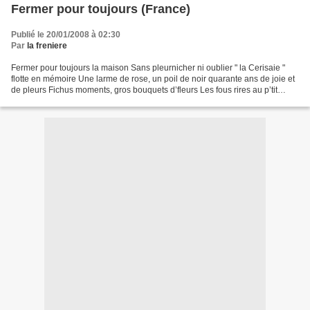
Fermer pour toujours (France)
Publié le 20/01/2008 à 02:30
Par
la freniere
Fermer pour toujours la maison Sans pleurnicher ni oublier " la Cerisaie "
flotte en mémoire Une larme de rose, un poil de noir quarante ans de joie et
de pleurs Fichus moments, gros bouquets d’fleurs Les fous rires au p’tit
déjeuner Les coups d’blues...