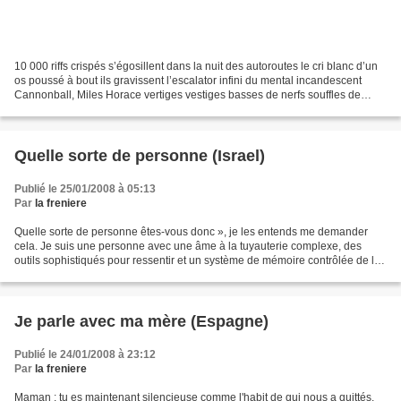
10 000 riffs crispés s’égosillent dans la nuit des autoroutes le cri blanc d’un
os poussé à bout ils gravissent l’escalator infini du mental incandescent
Cannonball, Miles Horace vertiges vestiges basses de nerfs souffles de
bière dans la brume du Golden...
Quelle sorte de personne (Israel)
Publié le 25/01/2008 à 05:13
Par
la freniere
Quelle sorte de personne êtes-vous donc », je les entends me demander
cela. Je suis une personne avec une âme à la tuyauterie complexe, des
outils sophistiqués pour ressentir et un système de mémoire contrôlée de la
fin du vingtième siècle, mais avec...
Je parle avec ma mère (Espagne)
Publié le 24/01/2008 à 23:12
Par
la freniere
Maman : tu es maintenant silencieuse comme l'habit de qui nous a quittés.