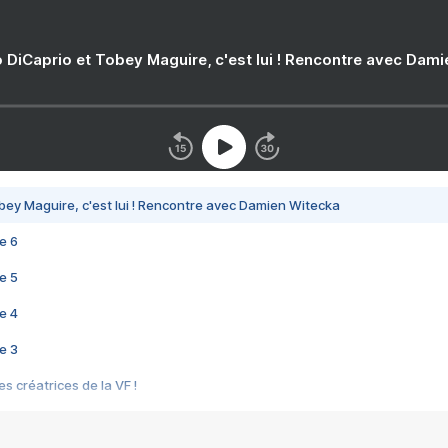
 DiCaprio et Tobey Maguire, c'est lui ! Rencontre avec Dam
bey Maguire, c'est lui ! Rencontre avec Damien Witecka
e 6
e 5
e 4
e 3
s créatrices de la VF !
e 2