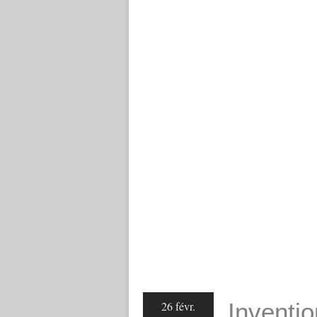
Inventio
26 févr.