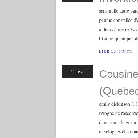
sans nulle autre par
paume constellée d'é
ailleurs à même vos 
histoire qu'un peu d
LIRE LA SUITE
Cousine
21 févr.
(Québe
emily dickinson (18
ivrogne de rosée viei
dans son tablier sur 
enveloppes elle nota