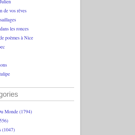
Julien
n de vos rêves
aillages
 dans les ronces
 de poèmes à Nice
bec
ions
ulipe
gories
Du Monde
(1794)
556)
s
(1047)