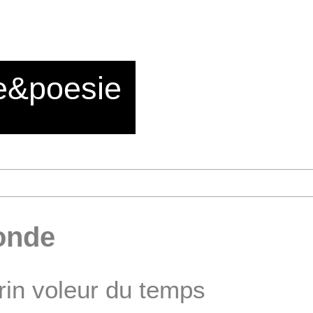
e&poesie
onde
rin voleur du temps