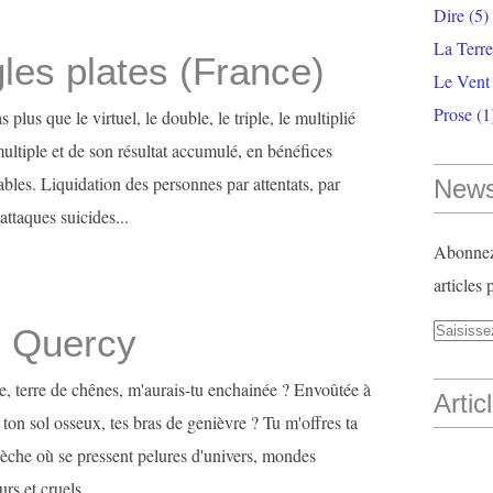
Dire
(5)
La Terr
les plates (France)
Le Vent
Prose
(1
 plus que le virtuel, le double, le triple, le multiplié
multiple et de son résultat accumulé, en bénéfices
bles. Liquidation des personnes par attentats, par
News
ttaques suicides...
Abonnez-
articles 
u Quercy
re, terre de chênes, m'aurais-tu enchainée ? Envoûtée à
Artic
, ton sol osseux, tes bras de genièvre ? Tu m'offres ta
èche où se pressent pelures d'univers, mondes
s et cruels....