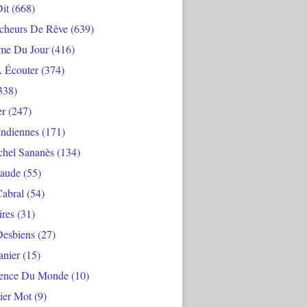
Dit
(668)
cheurs De Rêve
(639)
me Du Jour
(416)
À Écouter
(374)
338)
er
(247)
Indiennes
(171)
chel Sananès
(134)
aude
(55)
Cabral
(54)
ires
(31)
Desbiens
(27)
anier
(15)
ience Du Monde
(10)
ier Mot
(9)