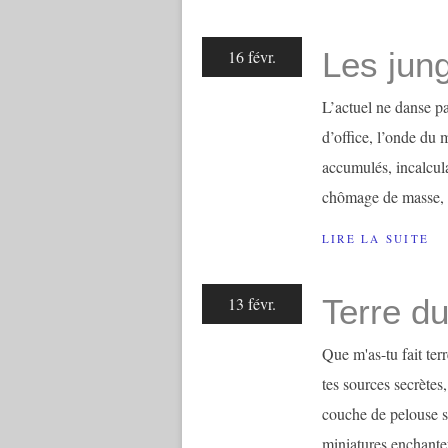
Les jung
16 févr.
L’actuel ne danse pas
d’office, l’onde du 
accumulés, incalcula
chômage de masse, a
LIRE LA SUITE
Terre d
13 févr.
Que m'as-tu fait ter
tes sources secrètes
couche de pelouse s
miniatures enchanteur