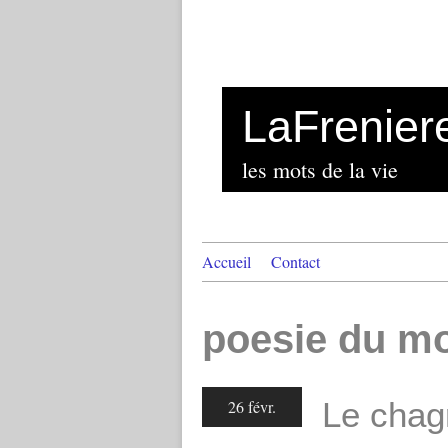
LaFrenier
les mots de la vie
Accueil
Contact
poesie du m
Le chag
26 févr.