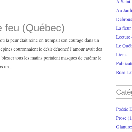
À Saint-
Au Jardi
Débrouss
e feu (Québec)
La fleur
Lecture
ù la peur était reine on trempait son courage dans un
Le Qué
 épines couronnaient le désir dénoncé l’amour avait des
Liens
 blesser tous les matins portaient masques de carême le
Publicat
ns un...
Rose Lat
Caté
Poésie 
Prose
(1
Glanure