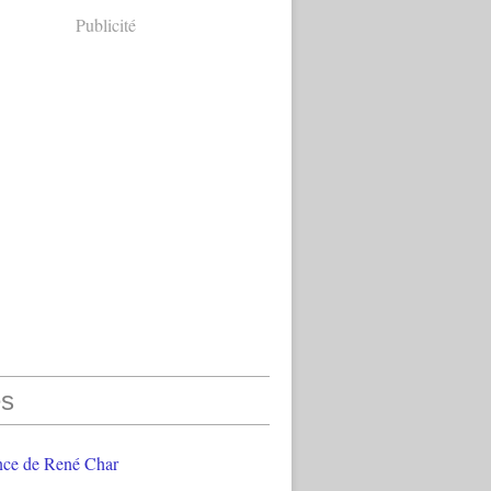
Publicité
s
nce de René Char