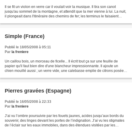
Il se fit un violon en verre car il voulait voir la musique. Il tira son canot
jusqu'au sommet de la montagne, et attendit que la mer vienne à lui. La nuit,
il plongeait dans l'itinéraire des chemins de fer; les terminus le faisaient
pleurer d'émotion....
Simple (France)
Publié le 18/05/2008 à 05:11
Par
la freniere
Un caillou bois, un morceau de ficelle... Il écrit tout ça sur une feuille de
papier qu'il faut bien dire d'une blancheur impressionnante. Il ajoute un
chien mouillé aussi ; un verre vide, une calebasse emplie de citrons posée
sur un coin de la table...
Pierres gravées (Espagne)
Publié le 16/05/2008 à 22:33
Par
la freniere
J’ai vu l’ombre poursuivie par les fouets jaunes, acides jusqu’aux bords du
souvenir, des linges devant les portes de l’indignation. J’ai vu les stigmates
de l’éclair sur les eaux immobiles, dans des étendues visitées par les
présages : j’ai vu les matières...