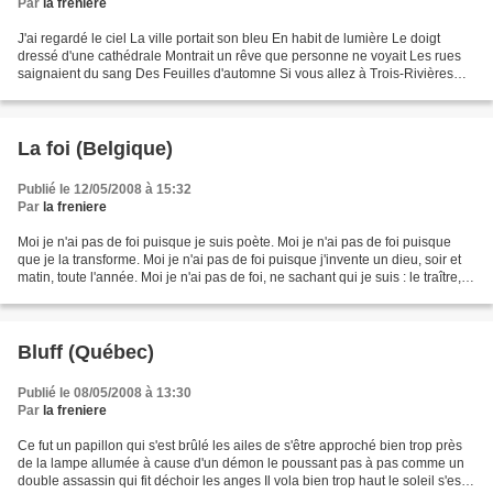
Par
la freniere
J'ai regardé le ciel La ville portait son bleu En habit de lumière Le doigt
dressé d'une cathédrale Montrait un rêve que personne ne voyait Les rues
saignaient du sang Des Feuilles d'automne Si vous allez à Trois-Rivières
Dites à la poésie combien je...
La foi (Belgique)
Publié le 12/05/2008 à 15:32
Par
la freniere
Moi je n'ai pas de foi puisque je suis poète. Moi je n'ai pas de foi puisque
que je la transforme. Moi je n'ai pas de foi puisque j'invente un dieu, soir et
matin, toute l'année. Moi je n'ai pas de foi, ne sachant qui je suis : le traître, le
passant,...
Bluff (Québec)
Publié le 08/05/2008 à 13:30
Par
la freniere
Ce fut un papillon qui s'est brûlé les ailes de s'être approché bien trop près
de la lampe allumée à cause d'un démon le poussant pas à pas comme un
double assassin qui fit déchoir les anges Il vola bien trop haut le soleil s'est