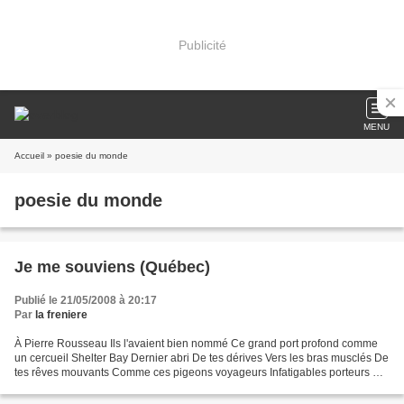
Publicité
MENU
Accueil
» poesie du monde
poesie du monde
Je me souviens (Québec)
Publié le 21/05/2008 à 20:17
Par
la freniere
À Pierre Rousseau Ils l'avaient bien nommé Ce grand port profond comme
un cercueil Shelter Bay Dernier abri De tes dérives Vers les bras musclés De
tes rêves mouvants Comme ces pigeons voyageurs Infatigables porteurs De
paroles secrètes Toi l'arpenteur...