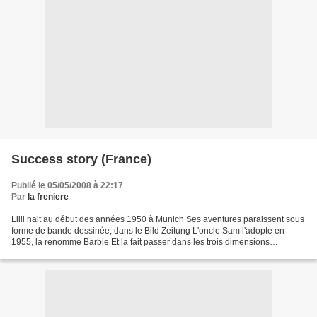
Success story (France)
Publié le 05/05/2008 à 22:17
Par
la freniere
Lilli nait au début des années 1950 à Munich Ses aventures paraissent sous
forme de bande dessinée, dans le Bild Zeitung L'oncle Sam l'adopte en
1955, la renomme Barbie Et la fait passer dans les trois dimensions
L'univers des poupées prend un coup de...